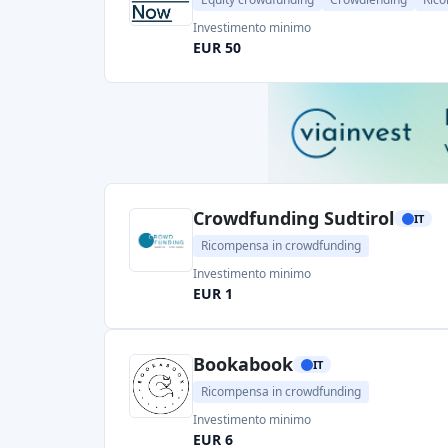
EUR 6
Crowdbooks
IT
Ricompensa in crowdfunding
Investimento minimo
EUR 1
Page 1 of 3