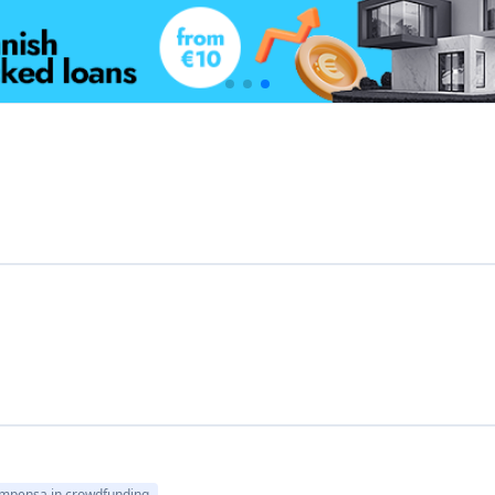
mpensa in crowdfunding