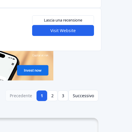
ientato verso progetti creativi, tra cui film,
larità del crowdfunding come mezzo per
 raccogliere fondi, ma favorisce un senso di
i beneficiano di finanziatori fedeli che
i dall'opportunità di ottenere l'accesso
 il sostegno anticipato. Partecipazione
esso attirano finanziatori da diversi Paesi.
dia e marketing virale: Le campagne di reward
fondere la notizia dei loro progetti e attirare
 europeo del Reward Crowdfunding era in
 con obiettivi di finanziamento e gradi di
o del Reward Crowdfunding, con un solido
ogetti creativi. Germania: La Germania segue
attaforme di crowdfunding di supporto hanno
à significativa, con una varietà di progetti che
acciato il reward crowdfunding, dando vita a
azio del reward crowdfunding, con creatori che
eward crowdfunding sta guadagnando terreno, con
 è un mercato dinamico e che nuovi progetti e
ne di reward crowdfunding dipende da fattori