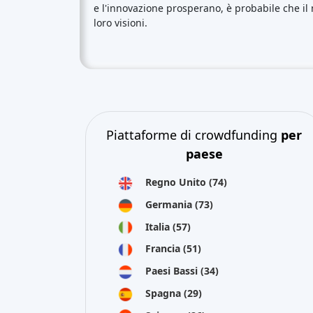
Svizzera
(26)
Estonia
(19)
Lituania
(12)
Lettonia
(11)
Austria
(11)
Irlanda
(10)
vedi tutto