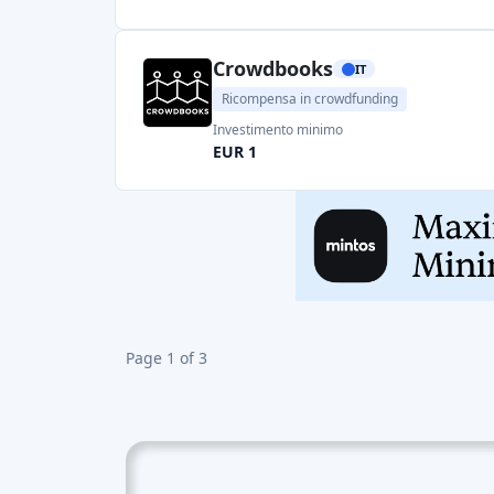
Tendenze di mercato: Dominanza dei progetti cr
album musicali, videogiochi, installazioni d'ar
sostenere e scoprire creazioni innovative. Cre
comunità intorno al progetto. I finanziatori se
possono continuare a sostenere iniziative future
anticipato a nuovi prodotti o esperienze. I cre
transfrontaliera: Con Internet che consente un
Questa partecipazione transfrontaliera permett
crowdfunding di successo spesso sfruttano le pi
più finanziatori. Volumi di mercato: Alla dat
costante crescita. Le campagne di Reward crow
successo diversi. I Paesi più grandi per volu
ecosistema di piattaforme di crowdfunding e u
da vicino come uno dei maggiori mercati di re
contribuito alla sua crescita. Francia: Anche in
hanno attirato l'attenzione di finanziatori loc
campagne di successo in diverse discipline arti
si rivolgono al crowdfunding per finanziare le
piattaforme che facilitano una vasta gamma di
tendenze potrebbero essere emersi dal mio ul