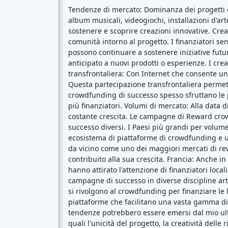
quali l'unicità del progetto, la creatività delle
e l'innovazione prosperano, è probabile che il
loro visioni.
Piattaforme di crowdfunding
per
paese
Regno Unito
(74)
Germania
(73)
Italia
(57)
Francia
(51)
Paesi Bassi
(34)
Spagna
(29)