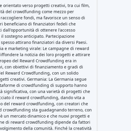
involgimento della comunità. Finché la creatività
ti, imprenditori e creativi nel dare vita alle
Piattaforme di crowdfunding
per
tipo
Crowdfunding immobiliare
(153)
Crowdlending
(131)
Equity crowdfunding
(105)
Donazioni in crowdfunding
(62)
Prestito P2P
(36)
Mercato P2P
(25)