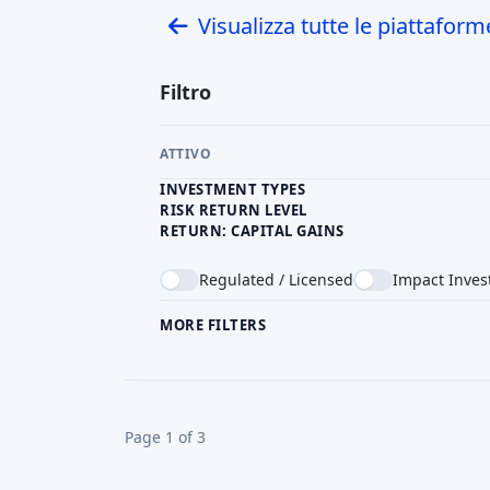
99scintille
DE
Ricompensa in crowdfunding
Donazioni i
Investimento minimo
Finanziato
EUR 5
EUR 6,93M
Booomerang
DK
Ricompensa in crowdfunding
Investimento minimo
DKK 150
Senza vincoli
GB
Ricompensa in crowdfunding
Investimento minimo
Finanziato
GBP 1
GBP 13,55M