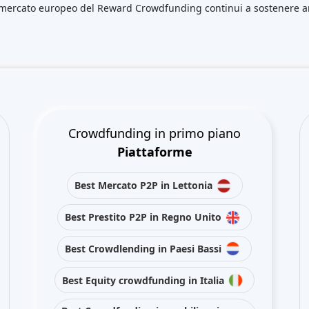
Best Crowdfunding immobiliare in
Germania
Best Crowdlending in Regno Unito
Best Crowdfunding immobiliare in
Spagna
Best Equity crowdfunding in
Regno Unito
Best Crowdlending in Francia
Resta in contatto con noi sui social media