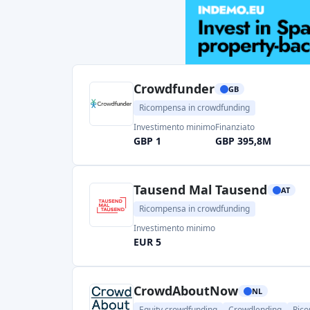
Equity crowdfunding
Crowdlending
Rico
Investimento minimo
EUR 50
Crowdfunding Sudtirol
IT
Ricompensa in crowdfunding
Investimento minimo
EUR 1
Bookabook
IT
Ricompensa in crowdfunding
Investimento minimo