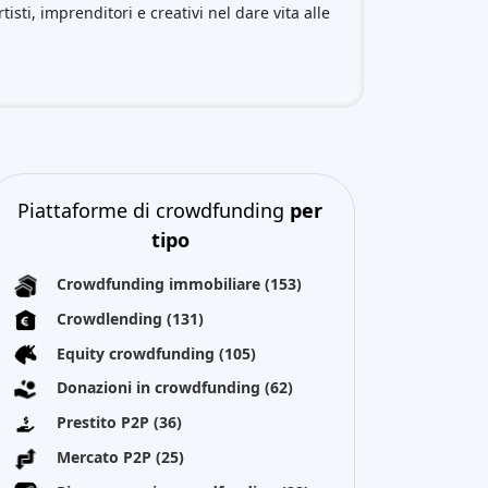
Ricompensa in crowdfunding
(22)
Finanziamento delle fatture
(11)
Miglior crowdfunding
progetti per
tipo
Equity crowdfunding
(47)
Tutti i diritti riservati 2026
Chi siamo
Termini e condizioni