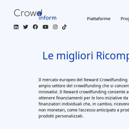
Visualizza tutte le piattaform
Filtro
ATTIVO
INVESTMENT TYPES
RISK RETURN LEVEL
RETURN: CAPITAL GAINS
Regulated / Licensed
Impact Inves
MORE FILTERS
CROWDFUNDING TYPE
COU
Page 1 of 3