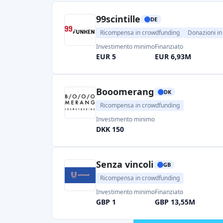
Crowdfunder
GB
Ricompensa in crowdfunding
Investimento minimo
Finanziato
GBP 1
GBP 395,8M
Tausend Mal Tausend
AT
Ricompensa in crowdfunding
Investimento minimo
EUR 5
CrowdAboutNow
NL