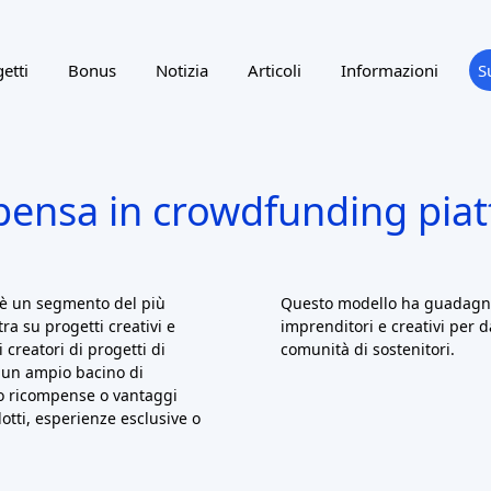
e
ting
Reward program
NTRY
SUPPORTED LANGUAGE