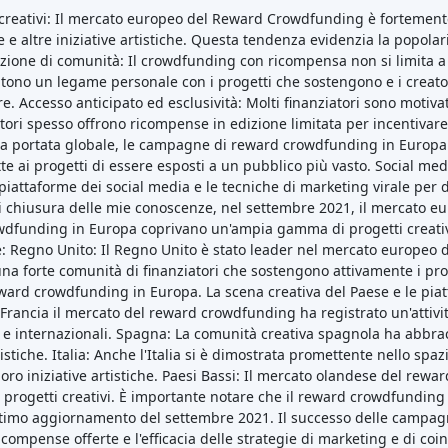
 ricompense offerte e l'efficacia delle strategie di marketing e di co
 mercato europeo del Reward Crowdfunding continui a sostenere artis
Crowdfunding in primo piano
Piattaforme
Best Mercato P2P in Lettonia
Best Prestito P2P in Regno Unito
Best Crowdlending in Paesi Bassi
Best Equity crowdfunding in Italia