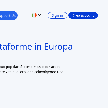
22 records found
Cancella tutti i filtri
Apply
RISK LEVEL
RETURN: INTEREST INCOME
Show 4 filters
PLATFORM CURRENCY
Precedente
1
2
3
Successivo