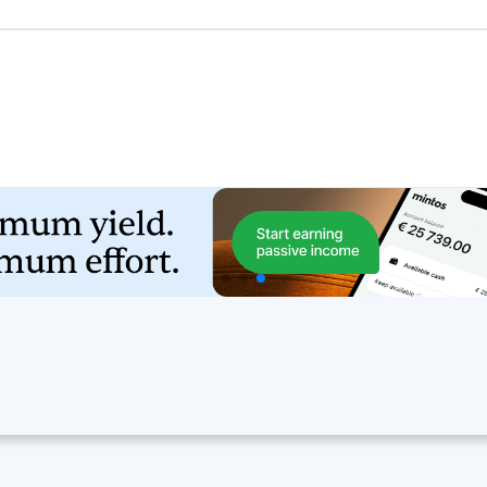
eativi: Il mercato europeo del Reward Crowdfunding è fortemente or
te e altre iniziative artistiche. Questa tendenza evidenzia la popo
azione di comunità: Il crowdfunding con ricompensa non si limita a
ntono un legame personale con i progetti che sostengono e i creator
. Accesso anticipato ed esclusività: Molti finanziatori sono motivat
atori spesso offrono ricompense in edizione limitata per incentivare
a portata globale, le campagne di reward crowdfunding in Europa sp
e ai progetti di essere esposti a un pubblico più vasto. Social me
attaforme dei social media e le tecniche di marketing virale per dif
a di chiusura delle mie conoscenze, nel settembre 2021, il mercato
dfunding in Europa coprivano un'ampia gamma di progetti creativi,
me: Regno Unito: Il Regno Unito è stato leader nel mercato europe
na forte comunità di finanziatori che sostengono attivamente i pr
ward crowdfunding in Europa. La scena creativa del Paese e le pi
 Francia il mercato del reward crowdfunding ha registrato un'attivit
ali e internazionali. Spagna: La comunità creativa spagnola ha abbr
stiche. Italia: Anche l'Italia si è dimostrata promettente nello sp
 loro iniziative artistiche. Paesi Bassi: Il mercato olandese del r
 progetti creativi. È importante notare che il reward crowdfunding
timo aggiornamento del settembre 2021. Il successo delle campag