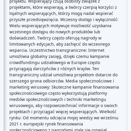
projektu. Wspierający czują osobisty związek z
projektami, które wspierają, a twórcy czerpią korzyści z
lojalnych wspierających, którzy mogą nadal wspierać
przyszłe przedsięwzięcia. Wczesny dostęp i wyłączność:
Wielu wspierających motywuje możliwość uzyskania
wczesnego dostępu do nowych produktów lub
doświadczeń. Twórcy często oferują nagrody w
limitowanych edycjach, aby zachęcić do wczesnego
wsparcia. Uczestnictwo transgraniczne: Internet
umożliwia globalny zasięg, dzięki czemu kampanie
crowdfundingu udziałowego w Europie często
przyciągają darczyńców z różnych krajów. Ten
transgraniczny udział umożliwia projektom dotarcie do
szerszego grona odbiorców. Media społecznościowe i
marketing wirusowy: Skuteczne kampanie finansowania
społecznościowego często wykorzystują platformy
mediów społecznościowych i techniki marketingu
wirusowego, aby rozpowszechniać informacje o swoich
projektach i przyciągać więcej wspierających. Wielkość
rynku: Od momentu odcięcia mojej wiedzy we wrześniu
2021 r. europejski rynek finansowania
społecznościowego z nagrodami stale się rozwijał.