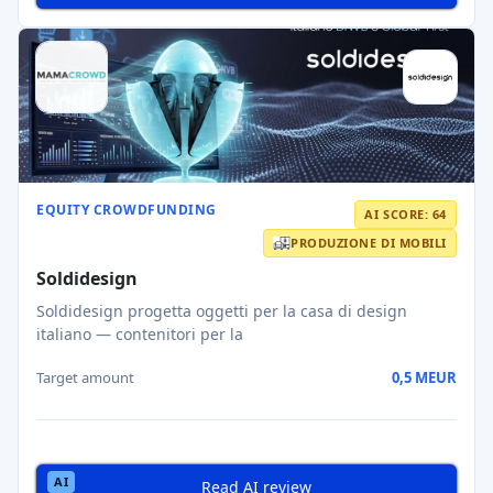
EQUITY CROWDFUNDING
AI SCORE: 64
PRODUZIONE DI MOBILI
Soldidesign
Soldidesign progetta oggetti per la casa di design
italiano — contenitori per la
Target amount
0,5 MEUR
Read AI review