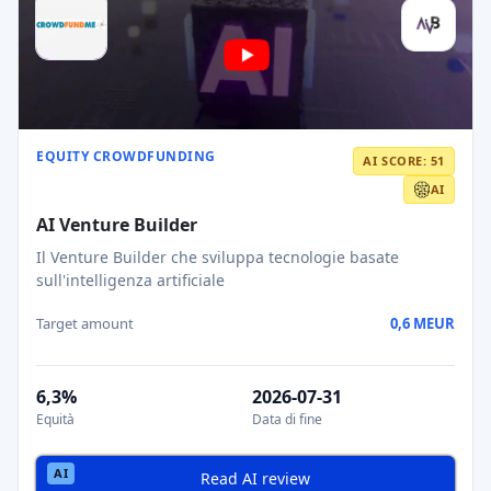
EQUITY CROWDFUNDING
AI SCORE: 51
AI
AI Venture Builder
Il Venture Builder che sviluppa tecnologie basate
sull'intelligenza artificiale
Target amount
0,6 MEUR
6,3%
2026-07-31
Equità
Data di fine
Read AI review