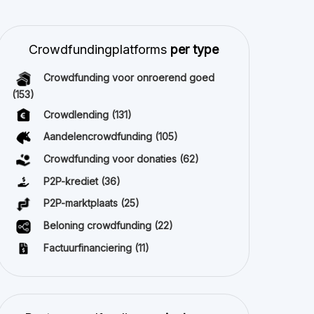
P2P-krediet
(36)
P2P-marktplaats
(25)
Beloning crowdfunding
(22)
Factuurfinanciering
(11)
Beste crowdfunding
projecten per
type
Aandelencrowdfunding
(41)