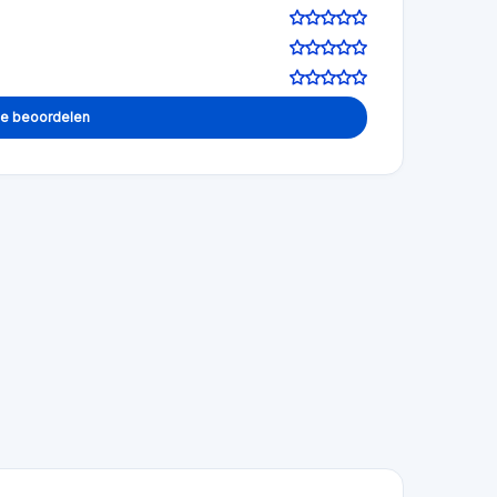
e!
ingen te nemen.!