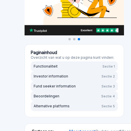
Investor information
Sectie 2
Fund seeker information
Sectie 3
Beoordelingen
Sectie 4
Alternative platforms
Sectie 5
Sorteer op:
Meest recent
Oudste eerst
Meer 
Sorteer op waardering:
Van hoog naar laag
Van la
N
Uw mening helpt
Afvoersnelheid
GB