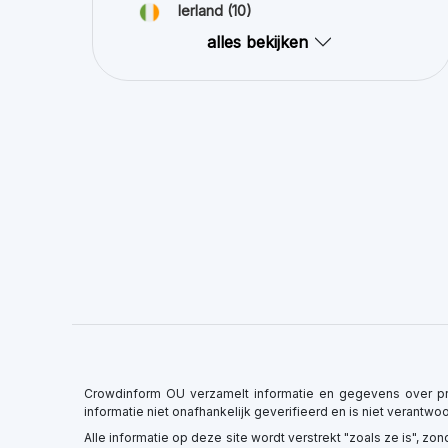
Crowdinform OU verzamelt informatie en gegevens over pr
informatie niet onafhankelijk geverifieerd en is niet verantw
Alle informatie op deze site wordt verstrekt "zoals ze is", z
en zonder enige vorm van garantie, expliciet of impliciet.
brengen aanzienlijke risico's met zich mee, aangezien er een 
×