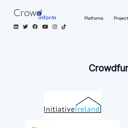
Crowdfund
Ierland
EUR
Engels
Crowdfunding
voor onroerend
goed
Niet gereguleerd
Bezoek het platform