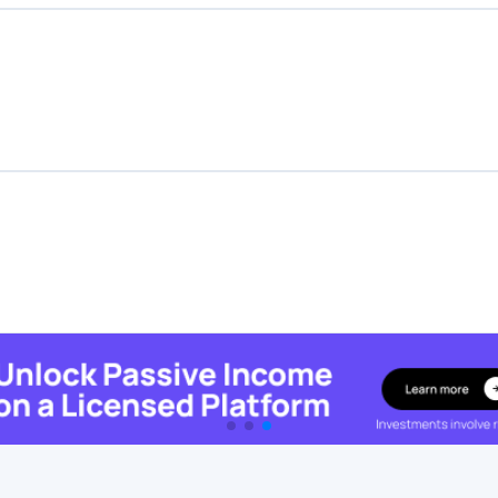
Uitgelichte crowdfunding
Platforms
Best P2P-marktplaats in Letland
Best P2P-krediet in Verenigd Koninkrijk
Best Crowdlending in Nederland