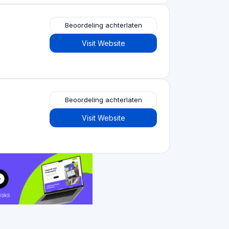
Crowdfundingplatforms
per type
Crowdfunding voor onroerend goed
(153)
Crowdlending
(131)
Aandelencrowdfunding
(105)
Crowdfunding voor donaties
(62)