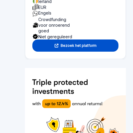
Paginainhoud
Overzicht van wat u op deze pagina kunt vinden:
Functionaliteit
Sectie 1