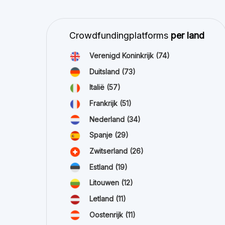
Nederland
(34)
Spanje
(29)
Zwitserland
(26)
Estland
(19)
Litouwen
(12)
Letland
(11)
Oostenrijk
(11)
Ierland
(10)
alles bekijken