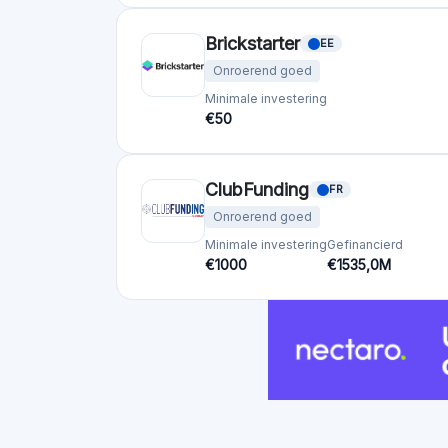
Minimale investering
Gefinancierd
€1000
€1535,0M
Crowdfundingplatforms
per land
Verenigd Koninkrijk
(74)
Duitsland
(73)
Italië
(57)
Frankrijk
(51)