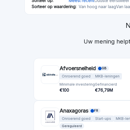
Onroerend goed
MKB-leningen
Minimale investering
Gefinancierd
€100
€76,79M
Anaxagoras
FR
Onroerend goed
Start-ups
MKB-len
Gereguleerd
Risk Level
Return Level
Risk Return Level
Medium
Hoog
Bergfurst
DE
Onroerend goed
Minimale investering
Gefinancierd
€10
€192,29M