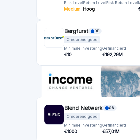
Blend Netwerk
GB
Onroerend goed
Minimale investering
Gefinancierd
€1000
€57,01M
Brickstarter
EE
Onroerend goed
Minimale investering
€50
ClubFunding
FR
Onroerend goed