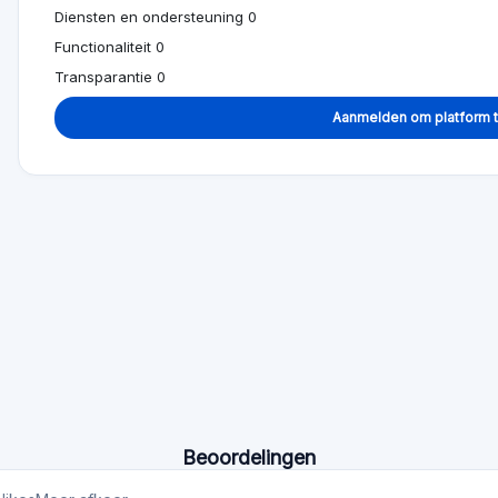
Beoordelingen
likes
Meer afkeer
ag naar hoog
og geen beoordelingen, wees de eerst
 andere mensen om betere investeringsbesliss
Alternatief voor Initiative Ireland