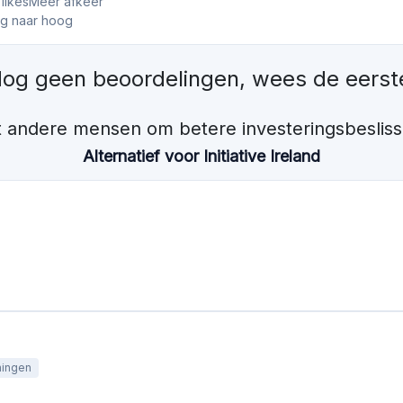
ingen
Minimale investering
Gefinancierd
€1000
€922,1M