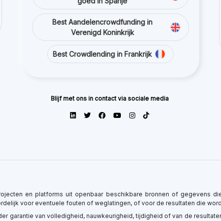
ojecten en platforms uit openbaar beschikbare bronnen of gegevens die
oordelijk voor eventuele fouten of weglatingen, of voor de resultaten die wo
onder garantie van volledigheid, nauwkeurigheid, tijdigheid of van de resulta
 Handelsmerken en gerelateerde inhoud zijn eigendom van hun respectieve
potentieel risico bestaat op verlies van een deel of het geheel van het geïn