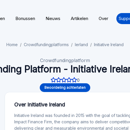
ing Platform - Initiative Irel
0
Beoordeling achterlaten
Over Initiative Ireland
Initiative Ireland was founded in 2015 with the goal of tacklin
Impact Finance Firm, the company aims to deliver competitive 
delivering clear and measurable environmental and societal 
Functionaliteit
Auto-investeren: Nee
Beoordeling van d
Voor beleggers