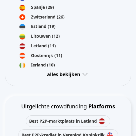
Spanje
(29)
Zwitserland
(26)
Estland
(19)
Litouwen
(12)
Letland
(11)
Oostenrijk
(11)
Ierland
(10)
alles bekijken
Uitgelichte crowdfunding
Platforms
Best P2P-marktplaats in Letland
Best P2P-krediet in Verenigd Koninkrijk