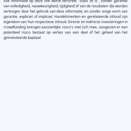
Alle informatie op deze site wordt verstrekt "zoals ze is", zonder garantie
van volledigheid, nauwkeurigheid, tijdigheid of van de resultaten die worden
verkregen door het gebruik van deze informatie, en zonder enige vorm van
garantie, expliciet of impliciet. Handelsmerken en gerelateerde inhoud zijn
eigendom van hun respectieve inhoud. Directe en indirecte investeringen in
crowdfunding brengen aanzienlijke risico's met zich mee, aangezien er een
potentieel risico bestaat op verlies van een deel of het geheel van het
geïnvesteerde kapitaal.
×