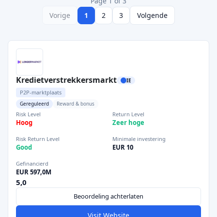
Page 1 of 3
Vorige
1
2
3
Volgende
Kredietverstrekkersmarkt
IE
P2P-marktplaats
Gereguleerd
Reward & bonus
Risk Level
Return Level
Hoog
Zeer hoge
Risk Return Level
Minimale investering
Good
EUR 10
Gefinancierd
EUR 597,0M
5,0
Beoordeling achterlaten
Visit Website