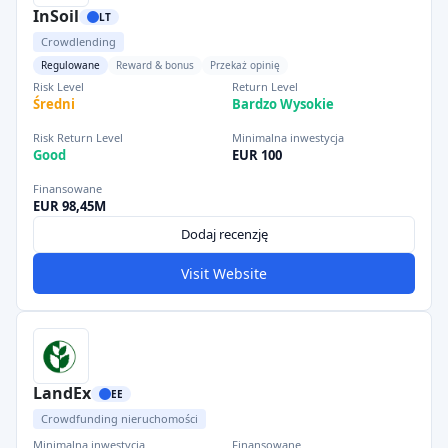
InSoil
LT
Crowdlending
Regulowane
Reward & bonus
Przekaż opinię
Risk Level
Return Level
Średni
Bardzo Wysokie
Risk Return Level
Minimalna inwestycja
Good
EUR 100
Finansowane
EUR 98,45M
Dodaj recenzję
Visit Website
LandEx
EE
Crowdfunding nieruchomości
Minimalna inwestycja
Finansowane