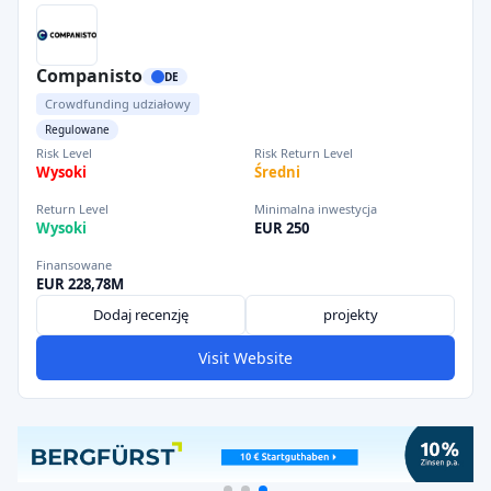
Companisto
DE
Crowdfunding udziałowy
Regulowane
Risk Level
Risk Return Level
Wysoki
Średni
Return Level
Minimalna inwestycja
Wysoki
EUR 250
Finansowane
EUR 228,78M
Dodaj recenzję
projekty
Visit Website