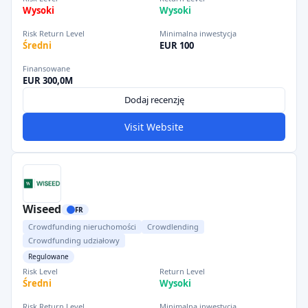
Wysoki
Wysoki
Risk Return Level
Minimalna inwestycja
Średni
EUR 100
Finansowane
EUR 300,0M
Dodaj recenzję
Visit Website
Wiseed
FR
Crowdfunding nieruchomości
Crowdlending
Crowdfunding udziałowy
Regulowane
Risk Level
Return Level
Średni
Wysoki
Risk Return Level
Minimalna inwestycja