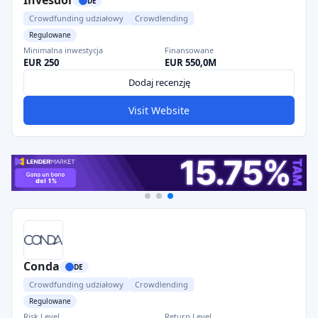
Invesdor
DE
Crowdfunding udziałowy
Crowdlending
Regulowane
Minimalna inwestycja
Finansowane
EUR 250
EUR 550,0M
Dodaj recenzję
Visit Website
Conda
DE
Crowdfunding udziałowy
Crowdlending
Regulowane
Risk Level
Return Level