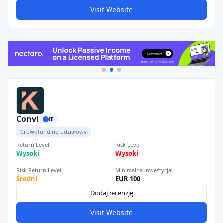
Visit Website
Convi
IE
Crowdfunding udziałowy
Return Level
Risk Level
Wysoki
Wysoki
Risk Return Level
Minimalna inwestycja
Średni
EUR 100
Dodaj recenzję
Visit Website