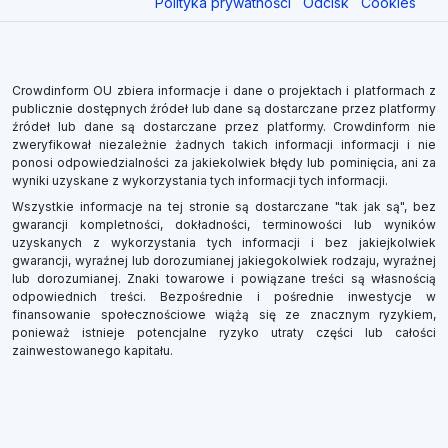
Polityka prywatności
Odcisk
Cookies
Crowdinform OU zbiera informacje i dane o projektach i platformach z
publicznie dostępnych źródeł lub dane są dostarczane przez platformy
źródeł lub dane są dostarczane przez platformy. Crowdinform nie
zweryfikował niezależnie żadnych takich informacji informacji i nie
ponosi odpowiedzialności za jakiekolwiek błędy lub pominięcia, ani za
wyniki uzyskane z wykorzystania tych informacji tych informacji.
Wszystkie informacje na tej stronie są dostarczane "tak jak są", bez
gwarancji kompletności, dokładności, terminowości lub wyników
uzyskanych z wykorzystania tych informacji i bez jakiejkolwiek
gwarancji, wyraźnej lub dorozumianej jakiegokolwiek rodzaju, wyraźnej
lub dorozumianej. Znaki towarowe i powiązane treści są własnością
odpowiednich treści. Bezpośrednie i pośrednie inwestycje w
finansowanie społecznościowe wiążą się ze znacznym ryzykiem,
ponieważ istnieje potencjalne ryzyko utraty części lub całości
zainwestowanego kapitału.
×