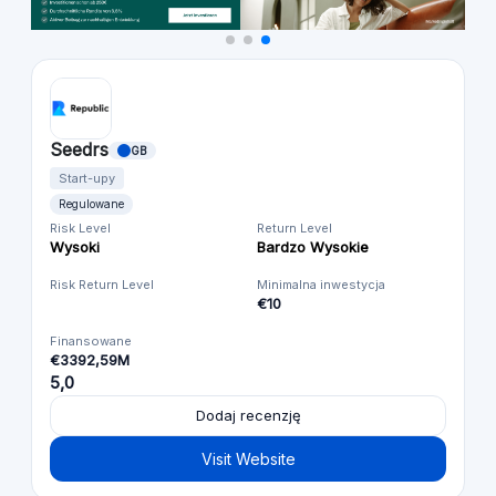
Seedrs
GB
Start-upy
Regulowane
Risk Level
Return Level
Wysoki
Bardzo Wysokie
Risk Return Level
Minimalna inwestycja
€10
Finansowane
€3392,59M
5,0
Dodaj recenzję
Visit Website