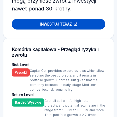
mogą przynieść zwrot z inwestycji
nawet ponad 30-krotny.
INWESTUJ TERAZ
Komórka kapitałowa - Przegląd ryzyka i
zwrotu
Risk Level
Capital Cell provides expert reviews which allow
Wysoki
selecting the best projects, and it results in
portfolio growth 2.7 times. But given that the
company focuses on early-stage Med tech
companies, risk remains high.
Return Level
Capitall cell aim for high-return
Bardzo Wysokie
projects, and potential returns are in the
range from 1000% to 3000% and more.
Total portfolio growth is 2.7. times.