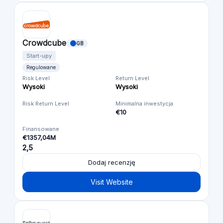
Crowdcube
GB
Start-upy
Regulowane
Risk Level
Return Level
Wysoki
Wysoki
Risk Return Level
Minimalna inwestycja
€10
Finansowane
€1357,04M
2,5
Dodaj recenzję
Visit Website