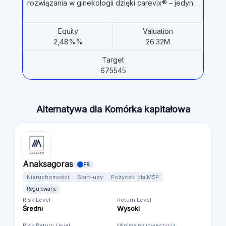
rozwiązania w ginekologii dzięki carevix® – jedyn…
Equity
Valuation
2,48%%
26.32M
Target
675545
Alternatywa dla Komórka kapitałowa
Anaksagoras
FR
Nieruchomości
Start-upy
Pożyczki dla MŚP
Regulowane
Risk Level
Return Level
Średni
Wysoki
Risk Return Level
Minimalna inwestycja