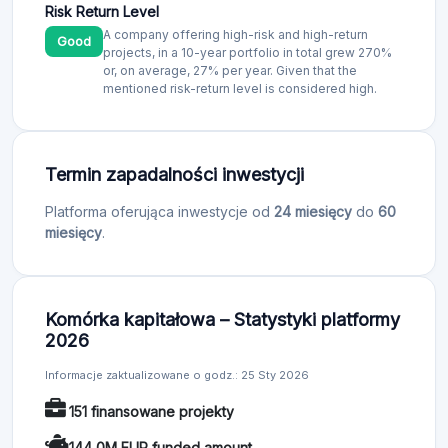
Risk Return Level
A company offering high-risk and high-return
Good
projects, in a 10-year portfolio in total grew 270%
or, on average, 27% per year. Given that the
mentioned risk-return level is considered high.
Termin zapadalności inwestycji
Platforma oferująca inwestycje od
24 miesięcy
do
60
miesięcy
.
Komórka kapitałowa – Statystyki platformy
2026
Informacje zaktualizowane o godz.: 25 Sty 2026
151 finansowane projekty
144,0M EUR funded amount