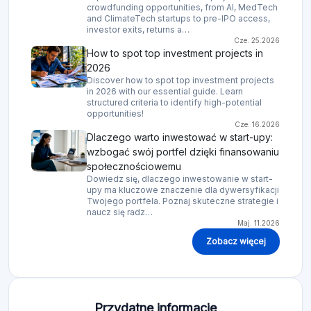
crowdfunding opportunities, from AI, MedTech
and ClimateTech startups to pre-IPO access,
investor exits, returns a…
Cze. 25.2026
How to spot top investment projects in
2026
Discover how to spot top investment projects
in 2026 with our essential guide. Learn
structured criteria to identify high-potential
opportunities!
Cze. 16.2026
Dlaczego warto inwestować w start-upy:
wzbogać swój portfel dzięki finansowaniu
społecznościowemu
Dowiedz się, dlaczego inwestowanie w start-
upy ma kluczowe znaczenie dla dywersyfikacji
Twojego portfela. Poznaj skuteczne strategie i
naucz się radz…
Maj. 11.2026
Zobacz więcej
Przydatne informacje