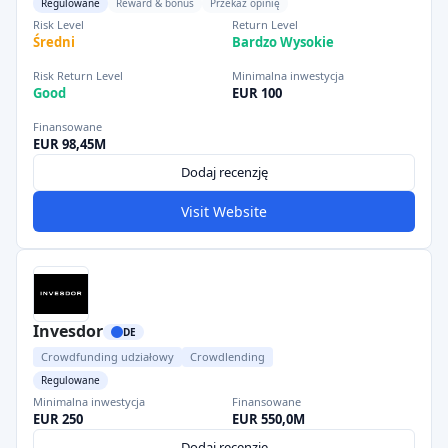
Regulowane
Reward & bonus
Przekaż opinię
Risk Level
Return Level
Średni
Bardzo Wysokie
Risk Return Level
Minimalna inwestycja
Good
EUR 100
Finansowane
EUR 98,45M
Dodaj recenzję
Visit Website
Invesdor
DE
Crowdfunding udziałowy
Crowdlending
Regulowane
Minimalna inwestycja
Finansowane
EUR 250
EUR 550,0M
Dodaj recenzję