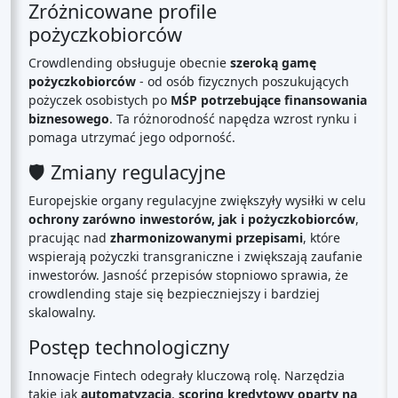
Zróżnicowane profile
pożyczkobiorców
Crowdlending obsługuje obecnie
szeroką gamę
pożyczkobiorców
- od osób fizycznych poszukujących
pożyczek osobistych po
MŚP potrzebujące finansowania
biznesowego
. Ta różnorodność napędza wzrost rynku i
pomaga utrzymać jego odporność.
🛡️ Zmiany regulacyjne
Europejskie organy regulacyjne zwiększyły wysiłki w celu
ochrony zarówno inwestorów, jak i pożyczkobiorców
,
pracując nad
zharmonizowanymi przepisami
, które
wspierają pożyczki transgraniczne i zwiększają zaufanie
inwestorów. Jasność przepisów stopniowo sprawia, że
crowdlending staje się bezpieczniejszy i bardziej
skalowalny.
Postęp technologiczny
Innowacje Fintech odegrały kluczową rolę. Narzędzia
takie jak
automatyzacja
,
scoring kredytowy oparty na