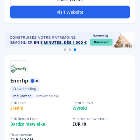
Visit Website
Enerfip
FR
Crowdlending
Regulowane
Przekaż opinię
Risk Level
Return Level
Średni
Wysoki
Risk Return Level
Minimalna inwestycja
Bardzo niewielka
EUR 10
Finansowane