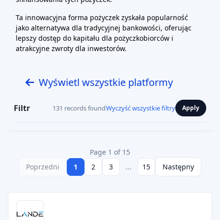
Ta innowacyjna forma pożyczek zyskała popularność
jako alternatywa dla tradycyjnej bankowości, oferując
lepszy dostęp do kapitału dla pożyczkobiorców i
atrakcyjne zwroty dla inwestorów.
Wyświetl wszystkie platformy
Filtr
131 records found
Wyczyść wszystkie filtry
Apply
Page 1 of 15
Poprzedni
1
2
3
...
15
Następny