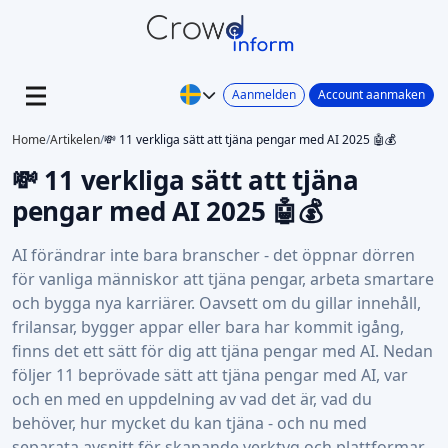
Aanmelden
Account aanmaken
Home
/
Artikelen
/
💸 11 verkliga sätt att tjäna pengar med AI 2025 🤖💰
💸 11 verkliga sätt att tjäna
pengar med AI 2025 🤖💰
AI förändrar inte bara branscher - det öppnar dörren
för vanliga människor att tjäna pengar, arbeta smartare
och bygga nya karriärer. Oavsett om du gillar innehåll,
frilansar, bygger appar eller bara har kommit igång,
finns det ett sätt för dig att tjäna pengar med AI. Nedan
följer 11 beprövade sätt att tjäna pengar med AI, var
och en med en uppdelning av vad det är, vad du
behöver, hur mycket du kan tjäna - och nu med
separata avsnitt för skapande verktyg och plattformar