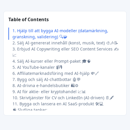
Table of Contents
1. Hjälp till att bygga AI-modeller (datamärkning,
granskning, validering) 🔍🧩
2. Sälj AI-genererat innehåll (konst, musik, text) 🎨🎶📝
3. Erbjud AI Copywriting eller SEO Content Services ✍️
📈
4. Sälj AI-kurser eller Prompt-paket 🎓🧠
5. AI YouTube-kanaler 📹🎙️
6. Affiliatemarknadsföring med AI-hjälp 💸🔗
7. Bygg och sälj AI-chattbottar 🤖💬
8. AI-drivna e-handelsbutiker 🛍️⚙️
9. AI för aktie- eller kryptohandel 📈📊
10. Skrivtjänster för CV och LinkedIn (AI-driven) 📄🖋️
11. Bygga och lansera en AI SaaS-produkt 🛠️💻
🧠 Slutliga tankar: