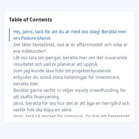
Table of Contents
Hej, Janis, tack för att du är med oss idag! Berätta mer
om Padure Manor.
Det låter fantastiskt, vad är er affärsmodell och vilka är
era målkunder?
Låt oss tala om pengar, berätta mer om det nuvarande
resultatet och vad ni planerar att uppnå.
Som jag kunde läsa från ett projekterbjudande
erbjuder du också stora belöningar för investerare,
berätta mer.
Berätta gärna varför ni väljer equity crowdfunding för
att skaffa finansiering.
Jānis, berätta för oss hur det är att äga en herrgård och
varför folk ska köpa en aktie.
Jānis, tack så mycket för intervjun. Du har ett fantastiskt
projekt och vi hoppas att du kommer att lyckas!