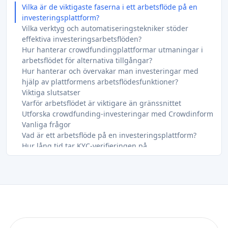
Vilka är de viktigaste faserna i ett arbetsflöde på en
investeringsplattform?
Vilka verktyg och automatiseringstekniker stöder
effektiva investeringsarbetsflöden?
Hur hanterar crowdfundingplattformar utmaningar i
arbetsflödet för alternativa tillgångar?
Hur hanterar och övervakar man investeringar med
hjälp av plattformens arbetsflödesfunktioner?
Viktiga slutsatser
Varför arbetsflödet är viktigare än gränssnittet
Utforska crowdfunding-investeringar med Crowdinform
Vanliga frågor
Vad är ett arbetsflöde på en investeringsplattform?
Hur lång tid tar KYC-verifieringen på
investeringsplattformar?
Varför dröjer det så länge innan mina medel blir
tillgängliga efter överföringen?
Vad orsakar fördröjningar i arbetsflödena för
alternativa investeringar?
Hur jämför jag arbetsflödena på olika
investeringsplattformar innan jag väljer en plattform?