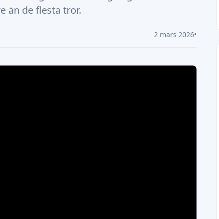
 än de flesta tror.
2 mars 2026
•