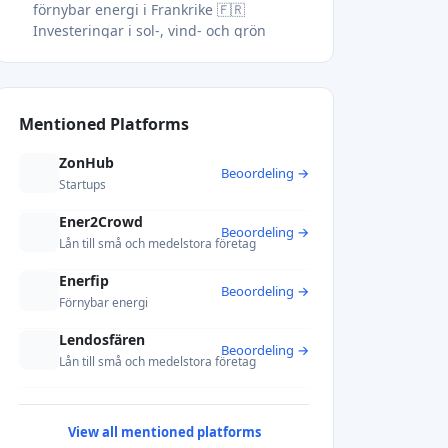
förnybar energi i Frankrike 🇫🇷
Investeringar i sol-, vind- och grön
infrastruktur i hela Europa 🌱
Investera i energirevolutionen – bygg
avkastning med genomslagskraft 🚀
Mentioned Platforms
ZonHub
Beoordeling →
Startups
Ener2Crowd
Beoordeling →
Lån till små och medelstora företag
Enerfip
Beoordeling →
Förnybar energi
Lendosfären
Beoordeling →
Lån till små och medelstora företag
View all mentioned platforms