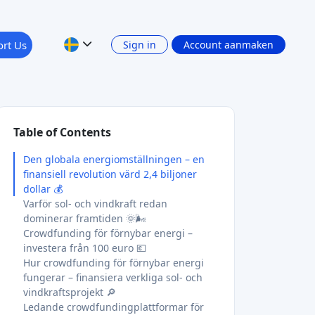
rt Us
Sign in
Account aanmaken
Table of Contents
Den globala energiomställningen – en
finansiell revolution värd 2,4 biljoner
dollar 💰
Varför sol- och vindkraft redan
dominerar framtiden 🌞🌬️
Crowdfunding för förnybar energi –
investera från 100 euro 💶
Hur crowdfunding för förnybar energi
fungerar – finansiera verkliga sol- och
vindkraftsprojekt 🔎
Ledande crowdfundingplattformar för