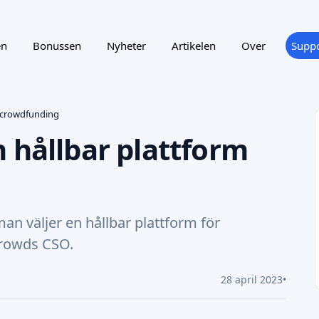
en
Bonussen
Nyheter
Artikelen
Over
Suppo
r crowdfunding
 hållbar plattform
an väljer en hållbar plattform för
Crowds CSO.
28 april 2023
•