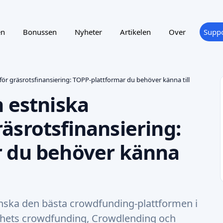
en
Bonussen
Nyheter
Artikelen
Over
Suppo
ör gräsrotsfinansiering: TOPP-plattformar du behöver känna till
n estniska
äsrotsfinansiering:
r du behöver känna
anska den bästa crowdfunding-plattformen i
ighets crowdfunding, Crowdlending och