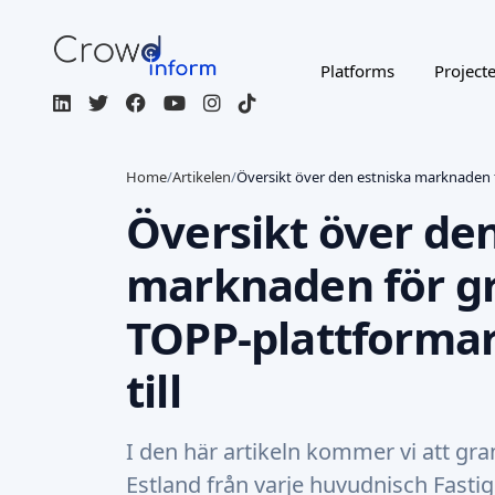
Platforms
Project
Home
/
Artikelen
/
Översikt över den estniska marknaden f
Översikt över de
marknaden för gr
TOPP-plattforma
till
I den här artikeln kommer vi att gr
Estland från varje huvudnisch Fast