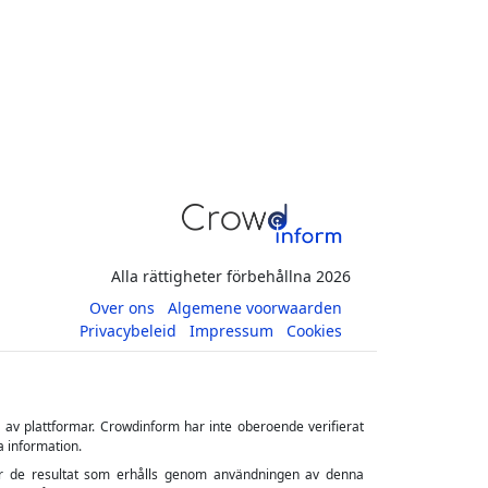
ler för de resultat som erhålls genom användningen av denna
 innehåll. Direkta och indirekta investeringar i crowdfunding