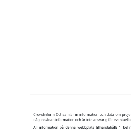
All information på denna webbplats tillhandahålls "i befin
information, och utan någon garanti av något slag, varken ut
innebär betydande risker, eftersom det finns en potentiell risk
×