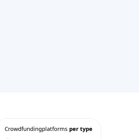
Crowdfundingplatforms
per type
Real Estate Crowdfunding
(153)
Crowdlending
(131)
Crowdfunding av aktier
(105)
Donation crowdfunding
(62)
P2P-utlåning
(36)
P2P-marknadsplats
(25)
Crowdfunding med belöning
(22)
Finansiering av fakturor
(11)
Beste crowdfunding
projecten per
type
Crowdfunding av aktier
(52)