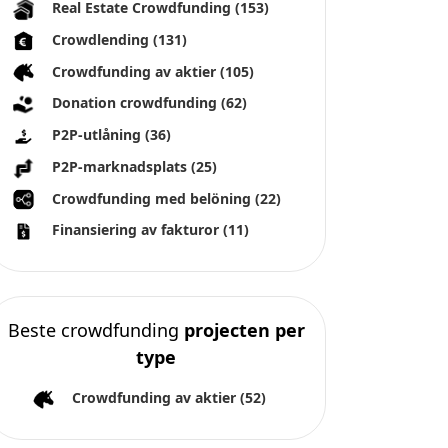
Alla rättigheter förbehållna 2026
Over ons
Algemene voorwaarden
Privacybeleid
Impressum
Cookies
s av plattformar. Crowdinform har inte oberoende verifierat
a information.