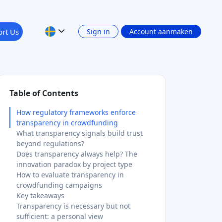
Table of Contents
How regulatory frameworks enforce
transparency in crowdfunding
What transparency signals build trust
beyond regulations?
Does transparency always help? The
innovation paradox by project type
How to evaluate transparency in
crowdfunding campaigns
Key takeaways
Transparency is necessary but not
sufficient: a personal view
Explore transparent crowdfunding
projects with Crowdinform
FAQ
What is the role of transparency in
crowdfunding?
How does the KIIS document protect EU
Topics & investment types
crowdfunding investors?
Does more transparency always improve
Gräsrotsfinansiering
crowdfunding success?