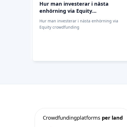
Crowdfundingplatforms
per land
Förenade kungariket
(74)
Tyskland
(73)
Italien
(57)
Frankrike
(51)
Nederländerna
(34)
Spanien
(29)
Schweiz
(26)
Estland
(19)
Litauen
(12)
Lettland
(11)
Österrike
(11)
Irland
(10)
alles bekijken