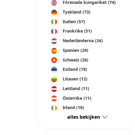
Crowdinform OU samlar in information och data om projekt o
någon sådan information och är inte ansvarig för eventuella