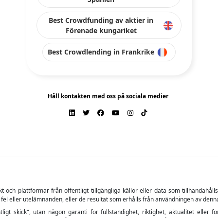
tligt skick", utan någon garanti för fullständighet, riktighet, aktualitet el
trycklig eller underförstådd. Varumärken och relaterat innehåll ägs av respektive
 för förlust av en del av eller hela det investerade kapitalet.