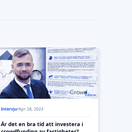
Är det en bra tid att investera i
crowdfunding av fastigheter?
Fastigheter anses vara en av de säkraste
investeringarna, men är det så i dagsläget?