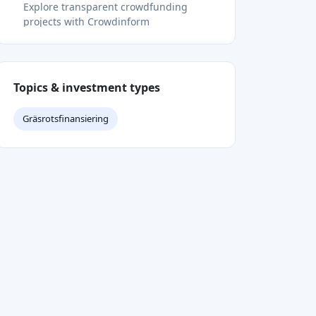
How often should investors review
crowdfunding disclosures?
What should investors look for in Web3
crowdfunding transparency?
Recommended
Intervju
•
Apr 28, 2023