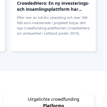
Uitgelichte crowdfunding
Platforms
Best P2P-marknadsplats in
Lettland
Best P2P-utlåning in Förenade
kungariket
Best Crowdlending in
Nederländerna
Best Crowdfunding av aktier in
Italien
Best Real Estate Crowdfunding in
Tyskland
Best Crowdlending in Förenade
kungariket