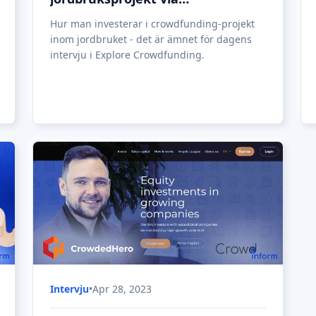
CrowdedHero: En ny investerings-
och insamlingsplattform har
startat sin verksamhet i Lettland
Efter mer än två års utveckling och över 300
000 euro investerade i projektet börjar den
nya crowdfunding-plattformen CrowdedHero
sin verksamhet i Lettland (under 2019).