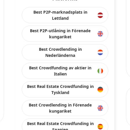
Best Real Estate Crowdfunding in
Spanien
Best Crowdfunding av aktier in
Förenade kungariket
Best Crowdlending in Frankrike
Håll kontakten med oss på sociala medier
ch plattformar från offentligt tillgängliga källor eller data som tillhandahåll
 fel eller utelämnanden, eller de resultat som erhålls från användningen av denn