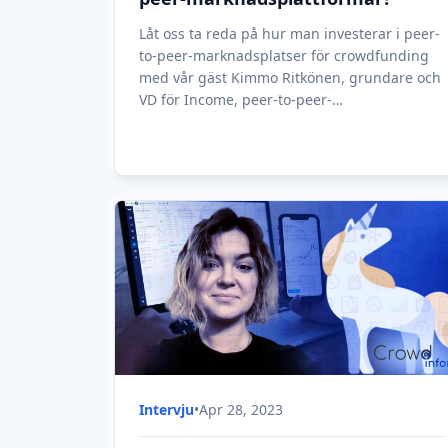
Hur man investerar i nästa
enhörning via Equity
crowdfunding
Hur man investerar i nästa enhörning via
Equity crowdfunding