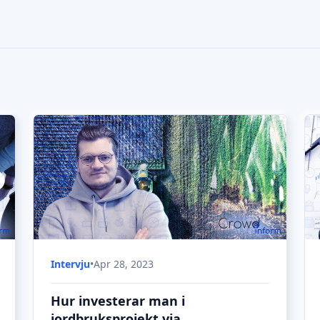
Hur investerar man i
jordbruksprojekt via
crowdfunding?
Hur man investerar i crowdfunding-projekt
inom jordbruket - det är ämnet för dagens
intervju i Explore Crowdfunding.
Intervju
•
Apr 28, 2023