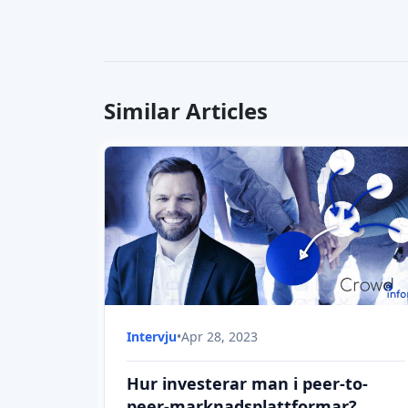
Hur investerar man i peer-to-
peer-marknadsplattformar?
Låt oss ta reda på hur man investerar i peer-
to-peer-marknadsplatser för crowdfunding
med vår gäst Kimmo Ritkönen, grundare och
VD för Income, peer-to-peer-
marknadsplattformen.
Intervju
•
Apr 28, 2023