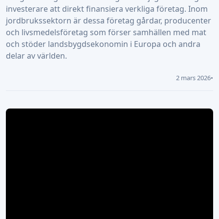
investerare att direkt finansiera verkliga företag. Inom
jordbrukssektorn är dessa företag gårdar, producenter
och livsmedelsföretag som förser samhällen med mat
och stöder landsbygdsekonomin i Europa och andra
delar av världen.
2 mars 2026
•