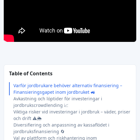
Table of Contents
Varför jordbrukare behöver alternativ finansiering –
Finansieringsgapet inom jordbruket 🚜
Avkastning och löptider för investeringar i
jordbrukscrowdlending 📈
Viktiga risker vid investeringar i jordbruk – väder, priser
och drift ⚠️🌦️
Diversifiering och anpassning av kassaflödet i
jordbruksfinansiering 🔄
Val av plattform och riskhantering inom