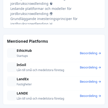
jordbrukscrowdlending 🧠
Ledande plattformar och modeller för
jordbrukscrowdlending 🌍
Grundläggande investeringsprinciper för
jordbrukscrowdlending 📊
Impact Investing i jordbruket – stödja livsmedelssystem
och landsbygdsekonomier 🌱
Jämför plattformar för crowdlending inom jordbruket
Mentioned Platforms
på Crowdinform 🔎
EthicHub
Beoordeling →
Startups
InSoil
Beoordeling →
Lån till små och medelstora företag
LandEx
Beoordeling →
Fastigheter
LANDE
Beoordeling →
Lån till små och medelstora företag