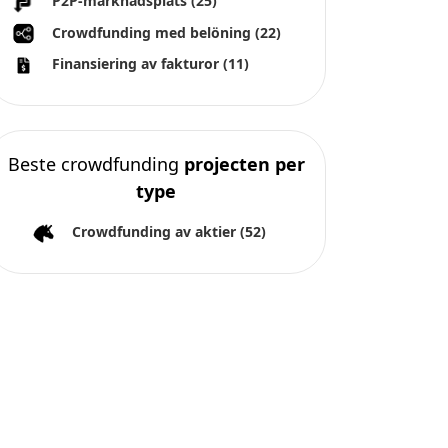
P2P-marknadsplats
(25)
Crowdfunding med belöning
(22)
Finansiering av fakturor
(11)
Beste crowdfunding
projecten per
type
Crowdfunding av aktier
(52)