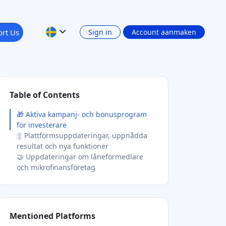
rt Us
Sign in
Account aanmaken
Table of Contents
🎁 Aktiva kampanj- och bonusprogram
för investerare
🀚 Plattformsuppdateringar, uppnådda
resultat och nya funktioner
🤝 Uppdateringar om låneförmedlare
och mikrofinansföretag
Mentioned Platforms