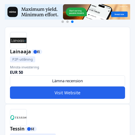
Lainaaja
FI
P2P-utlåning
Minsta investering
EUR 50
Lämna recension
Visit Website
Tessin
SE