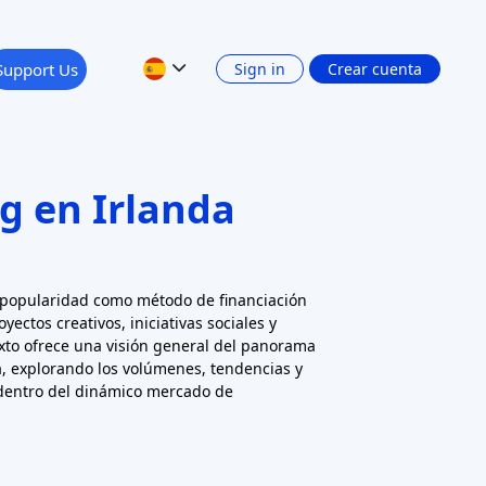
records found
Borrar todos los filtros
Apply
RISK LEVEL
RETURN: INTEREST INCOME
Show 4 filters
PLATFORM CURRENCY
Anterior
1
2
Siguiente