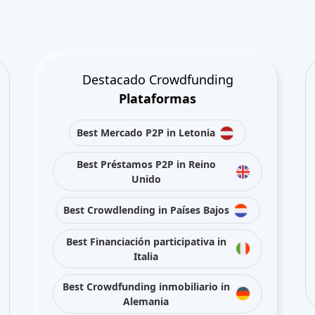
Alemania
Best Crowdlending in Reino Unido
Best Crowdfunding inmobiliario in
España
Best Financiación participativa in
Reino Unido
Best Crowdlending in Francia
Mantente conectado con nosotros en redes sociales