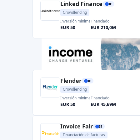
Financiación de facturas
Inversión mínima
Financiado
EUR 30000
EUR 1500,0M
Shareline
IE
Financiación participativa
Inversión mínima
Financiado
EUR 10000
EUR 100,0M
Page 1 of 2