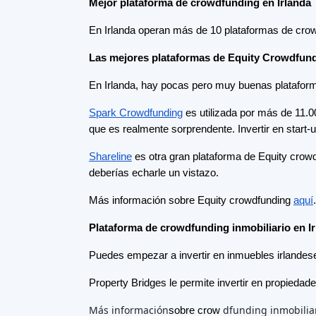
Más información
dfunding inmobilia
sobre crow
Plataformas de crowdfunding
por
país
Reino Unido
(74)
Alemania
(73)
Italia
(57)
Francia
(51)
Países Bajos
(34)
España
(29)
Suiza
(26)
Estonia
(19)