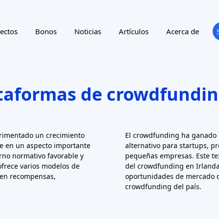
10 
ting
Reward program
NTRY
SUPPORTED LANGUAGE