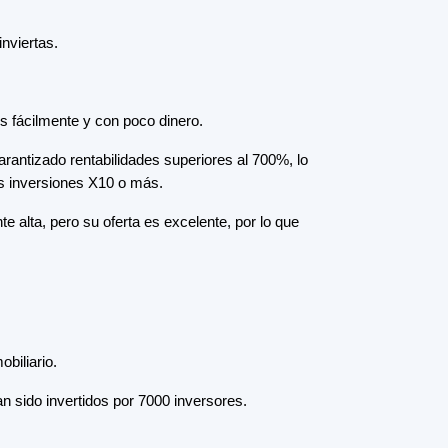
Plataformas de crowdfunding
por
tipo
Crowdfunding inmobiliario
(153)
Crowdlending
(131)
Financiación participativa
(105)
Donación crowdfunding
(62)
Préstamos P2P
(36)
Mercado P2P
(25)
Financiación colectiva
(22)
Financiación de facturas
(11)