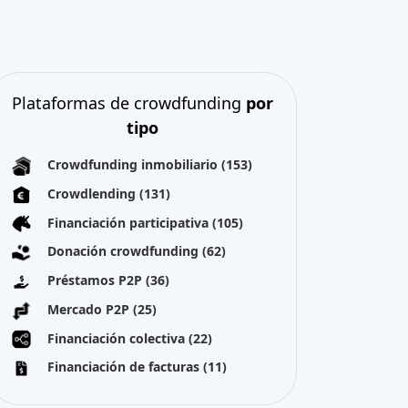
Mejor crowdfunding
proyectos
por tipo
Financiación participativa
(52)
Todos los derechos reservados 2026
Sobre nosotros
Términos y condiciones
Política de privacidad
Aviso legal
Cookies