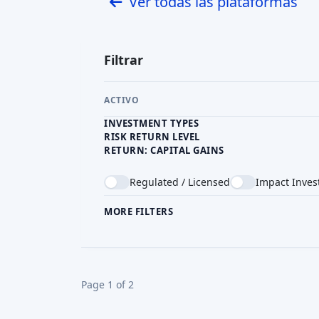
Mercado de prestamistas
I
Mercado P2P
Regulado
Reward & bonus
Risk Level
Return Level
Risk Return Level
Invers
Alto
Muy Alto
Good
EUR 
Esketit
IE
Mercado P2P
Reward & bonus
Return Level
Risk Level
Risk Return Level
Invers
Alto
Alto
Mediano
EUR 
Property Bridges
IE
Crowdfunding inmobiliario
Inversión mínima
Financiado