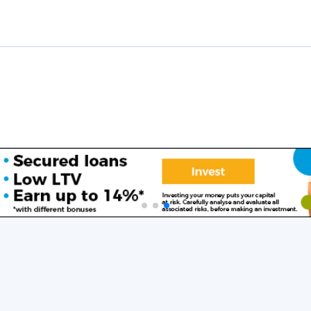
funding que ofrecen los principales tipos de crowdfunding para que i
ing en Irlanda
s de Equity crowdfunding que permiten a la gente invertir en startup
00 inversores que invierten en start-ups y algunas operaciones han ga
ups es arriesgado pero si encuentras la correcta puedes multiplicar t
tiene una
funding de Irlanda.
Shareline
inversión mínima relativament
rlanda
s a partir de unos 100 EUR con las plataformas de crowdfunding inmo
des irlandesas y ganar hasta un 9% anual. Hasta hoy casi 45 MEUR ha