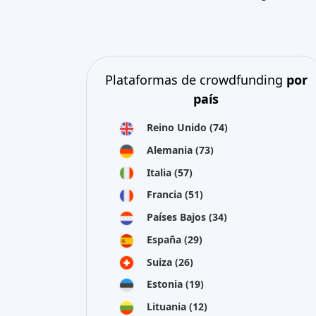
Lituania
(12)
Letonia
(11)
Austria
(11)
Irlanda
(10)
ver todo