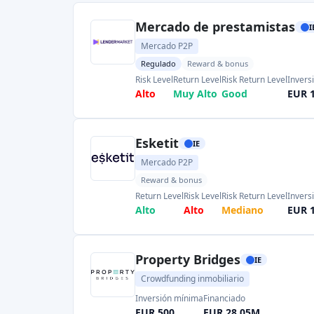
EUR 500
EUR 28,05M
Initiative Ireland
IE
Crowdfunding inmobiliario
Inversión mínima
EUR 500
Spark Crowdfunding
IE
Financiación participativa
Inversión mínima
Financiado
EUR 100
EUR 25,0M