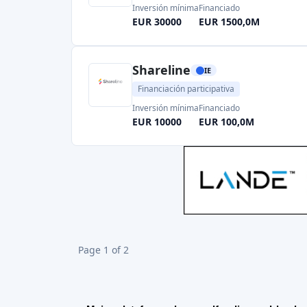
Mejor plataforma de crowdfunding en Irlanda
En Irlanda operan más de 10 plataformas de crowd
Las mejores plataformas de Equity Crowdfund
En Irlanda, hay pocas pero muy buenas plataforma
Spark Crowdfunding
es utilizada por más de 11.0
que es realmente sorprendente. Invertir en start-
Shareline
es otra gran plataforma de Equity crowd
deberías echarle un vistazo.
Más información sobre Equity crowdfunding
aquí
.
Plataforma de crowdfunding inmobiliario en I
Puedes empezar a invertir en inmuebles irlandese
Property Bridges le permite invertir en propieda