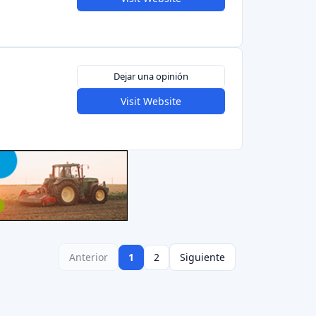
nviertas.
s fácilmente y con poco dinero.
rantizado rentabilidades superiores al 700%, lo
us inversiones X10 o más.
e alta, pero su oferta es excelente, por lo que
biliario.
n sido invertidos por 7000 inversores.