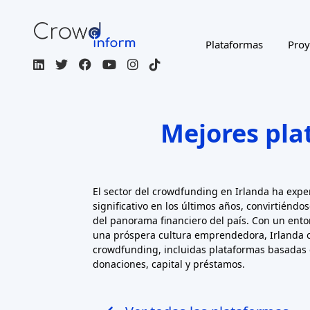
Ver todas las plataformas
Filtrar
ACTIVO
INVESTMENT TYPES
RISK RETURN LEVEL
RETURN: CAPITAL GAINS
Regulated / Licensed
Impact Inves
MORE FILTERS
CROWDFUNDING TYPE
COU
Page 1 of 2