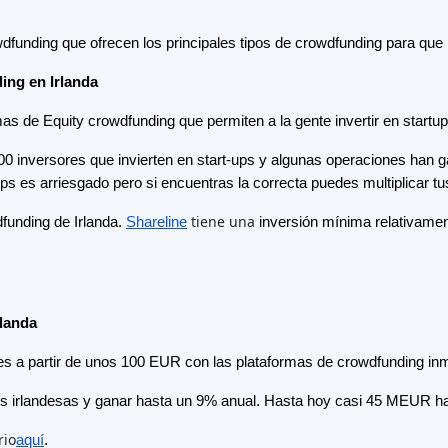
rio
aquí
.
Destacado Crowdfunding
Plataformas
Best Mercado P2P in Letonia
Best Préstamos P2P in Reino
Unido
Best Crowdlending in Países Bajos
Best Financiación participativa in
Italia
Best Crowdfunding inmobiliario in