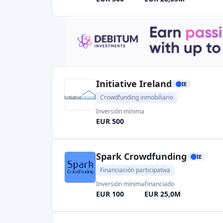
Linked Finance
IE
Crowdlending
Inversión mínima
Financiado
EUR 50
EUR 210,0M
Flender
IE
Crowdlending
Inversión mínima
Financiado
EUR 50
EUR 45,69M
Invoice Fair
IE