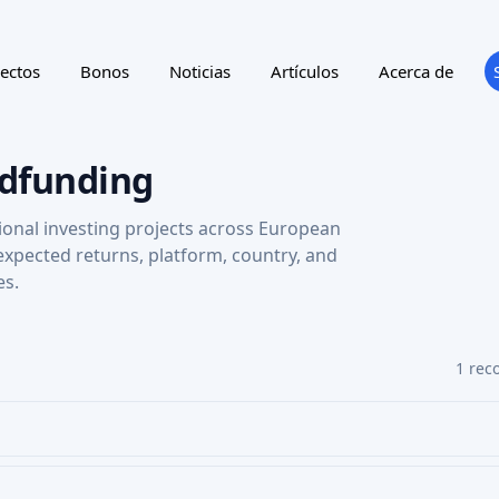
ectos
Bonos
Noticias
Artículos
Acerca de
wdfunding
ional investing projects across European
 expected returns, platform, country, and
es.
1 rec