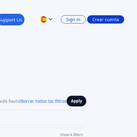
Support Us
Sign in
Crear cuenta
ords found
Borrar todos los filtros
Apply
Show 4 filters