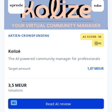
AKTIEN-CROWDFUNDING
AI SCORE: 50
AI
Kolizé
The AI-powered community manager for professionals
Target amount
1,07 MEUR
3,5 MEUR
Valuations
Read AI review