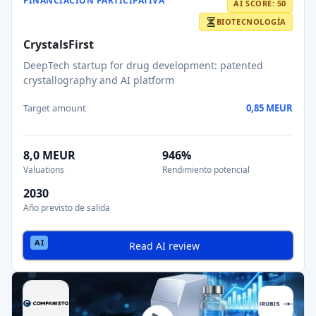
FINANCIACIÓN PARTICIPATIVA
AI SCORE: 50
BIOTECNOLOGÍA
CrystalsFirst
DeepTech startup for drug development: patented
crystallography and AI platform
Target amount
0,85 MEUR
8,0 MEUR
946%
Valuations
Rendimiento potencial
2030
Año previsto de salida
Read AI review