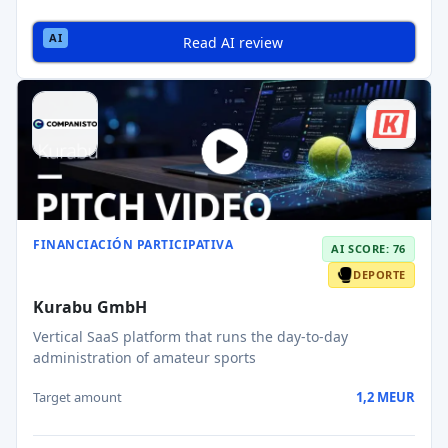
Read AI review
FINANCIACIÓN PARTICIPATIVA
AI SCORE: 76
DEPORTE
Kurabu GmbH
Vertical SaaS platform that runs the day-to-day
administration of amateur sports
Target amount
1,2 MEUR