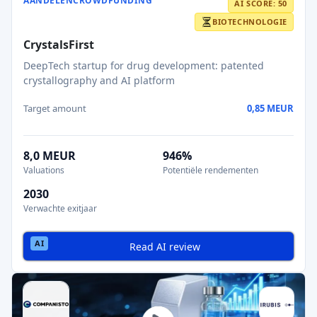
AANDELENCROWDFUNDING
AI SCORE: 50
BIOTECHNOLOGIE
CrystalsFirst
DeepTech startup for drug development: patented
crystallography and AI platform
Target amount
0,85 MEUR
8,0 MEUR
946%
Valuations
Potentiële rendementen
2030
Verwachte exitjaar
Read AI review