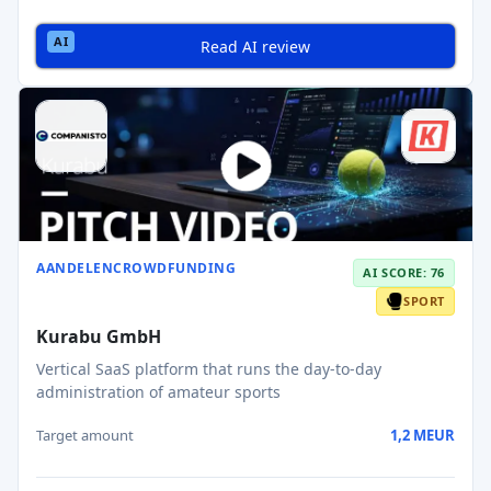
Read AI review
AANDELENCROWDFUNDING
AI SCORE: 76
SPORT
Kurabu GmbH
Vertical SaaS platform that runs the day-to-day
administration of amateur sports
Target amount
1,2 MEUR