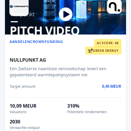
AANDELENCROWDFUNDING
AI SCORE: 68
GREEN ENERGY
NULLPUNKT AG
Een Zwitserse naamloze vennootschap levert een
gepatenteerd warmtepompsysteem me
Target amount
0,45 MEUR
10,09 MEUR
310%
Valuations
Potentiële rendementen
2030
Verwachte exitjaar