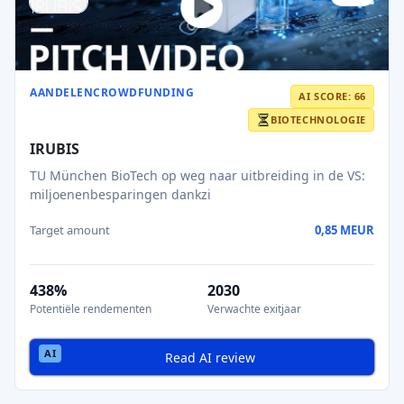
AANDELENCROWDFUNDING
AI SCORE: 66
BIOTECHNOLOGIE
IRUBIS
TU München BioTech op weg naar uitbreiding in de VS:
miljoenenbesparingen dankzi
Target amount
0,85 MEUR
438%
2030
Potentiële rendementen
Verwachte exitjaar
Read AI review