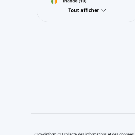
Irlande
(10)
Tout afficher
Crowdinform OU collecte des informations et des données s