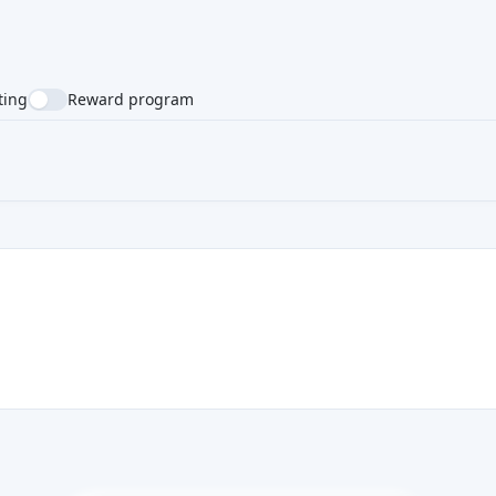
ting
Reward program
NTRY
SUPPORTED LANGUAGE