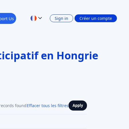
port Us
Sign in
Créer un compte
icipatif en Hongrie
records found
Effacer tous les filtres
Apply