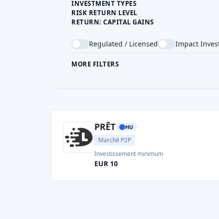
INVESTMENT TYPES
RISK RETURN LEVEL
RETURN: CAPITAL GAINS
Regulated / Licensed
Impact Inves
MORE FILTERS
CROWDFUNDING TYPE
COU
PRÊT
HU
Marché P2P
Investissement minimum
EUR 10