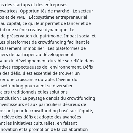
ns des startups et des entreprises
novatrices. Opportunités de marché : Le secteur
s et de PME : L'écosystème entrepreneurial
u capital, ce qui leur permet de lancer et de
 et d'une scène créative dynamique. Le
s de préservation du patrimoine. Impact social et
es plateformes de crowdfunding facilitent le
estissement immobilier : Les plateformes de
uliers de participer au développement
faveur du développement durable se reflète dans
tiatives respectueuses de l'environnement. Défis
es défis. Il est essentiel de trouver un
urer une croissance durable. L'avenir du
wdfunding pourraient se diversifier
iers traditionnels et les solutions
 Conclusion : Le paysage danois du crowdfunding
vestisseurs et aux particuliers désireux de
roissant pour le crowdfunding basé sur l'équité,
ur relève des défis et adopte des avancées
 les initiatives culturelles, en faisant
novation et la promotion de la collaboration