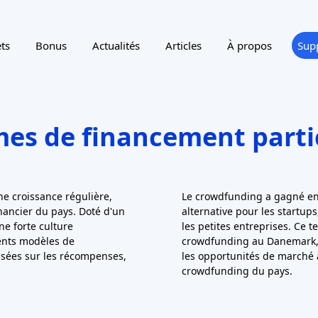
ts
Bonus
Actualités
Articles
À propos
Sup
mes de financement part
e croissance régulière,
Le crowdfunding a gagné en 
ancier du pays. Doté d'un
alternative pour les startups, 
e forte culture
les petites entreprises. Ce 
ents modèles de
crowdfunding au Danemark, e
sées sur les récompenses,
les opportunités de marché
crowdfunding du pays.