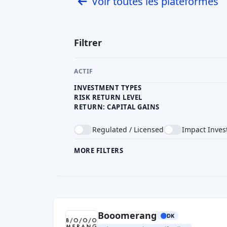
Voir toutes les plateformes
Filtrer
ACTIF
INVESTMENT TYPES
RISK RETURN LEVEL
RETURN: CAPITAL GAINS
Regulated / Licensed
Impact Inves
MORE FILTERS
CROWDFUNDING TYPE
COU
Booomerang
DK