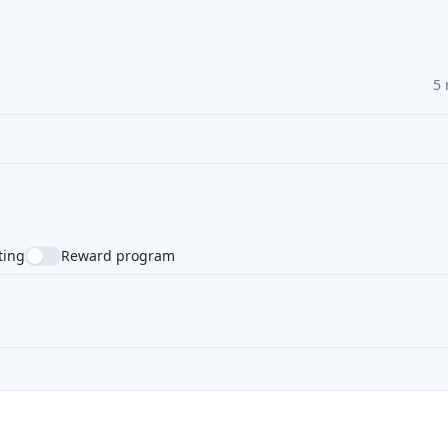
5 
ting
Reward program
NTRY
SUPPORTED LANGUAGE