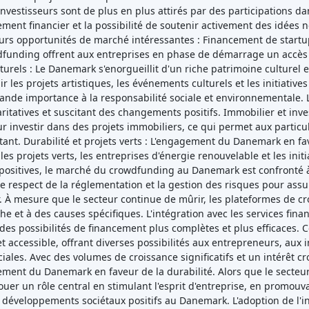
nvestisseurs sont de plus en plus attirés par des participations da
ment financier et la possibilité de soutenir activement des idées 
s opportunités de marché intéressantes : Financement de startup
wdfunding offrent aux entreprises en phase de démarrage un accès a
culturels : Le Danemark s'enorgueillit d'un riche patrimoine culturel
 les projets artistiques, les événements culturels et les initiative
de importance à la responsabilité sociale et environnementale. L
itatives et suscitant des changements positifs. Immobilier et inv
r investir dans des projets immobiliers, ce qui permet aux partic
rtant. Durabilité et projets verts : L'engagement du Danemark en 
les projets verts, les entreprises d'énergie renouvelable et les ini
 positives, le marché du crowdfunding au Danemark est confronté à d
 le respect de la réglementation et la gestion des risques pour ass
 mesure que le secteur continue de mûrir, les plateformes de cro
 et à des causes spécifiques. L'intégration avec les services financ
es possibilités de financement plus complètes et plus efficaces.
accessible, offrant diverses possibilités aux entrepreneurs, aux in
iales. Avec des volumes de croissance significatifs et un intérêt c
gagement du Danemark en faveur de la durabilité. Alors que le secte
er un rôle central en stimulant l'esprit d'entreprise, en promouvant
s développements sociétaux positifs au Danemark. L'adoption de l'in