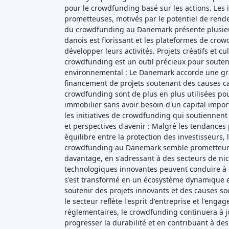
pour le crowdfunding basé sur les actions. Les i
prometteuses, motivés par le potentiel de rende
du crowdfunding au Danemark présente plusieur
danois est florissant et les plateformes de cro
développer leurs activités. Projets créatifs et 
crowdfunding est un outil précieux pour soutenir
environnemental : Le Danemark accorde une gran
financement de projets soutenant des causes car
crowdfunding sont de plus en plus utilisées pou
immobilier sans avoir besoin d'un capital impo
les initiatives de crowdfunding qui soutiennent 
et perspectives d'avenir : Malgré les tendances
équilibre entre la protection des investisseurs,
crowdfunding au Danemark semble prometteur. À
davantage, en s'adressant à des secteurs de niche
technologiques innovantes peuvent conduire à d
s'est transformé en un écosystème dynamique et 
soutenir des projets innovants et des causes soc
le secteur reflète l'esprit d'entreprise et l'en
réglementaires, le crowdfunding continuera à jou
progresser la durabilité et en contribuant à de