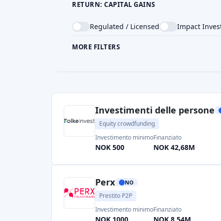
RETURN: CAPITAL GAINS
Regulated / Licensed
Impact Inves
MORE FILTERS
CROWDFUNDING TYPE
COU
Investimenti delle persone
Equity crowdfunding
Investimento minimo
Finanziato
NOK 500
NOK 42,68M
Perx
NO
Prestito P2P
Investimento minimo
Finanziato
NOK 1000
NOK 8,54M