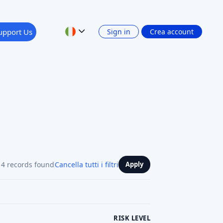
upport Us
Sign in
Crea account
4 records found
Cancella tutti i filtri
Apply
RISK LEVEL