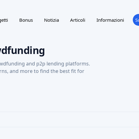
etti
Bonus
Notizia
Articoli
Informazioni
S
wdfunding
wdfunding and p2p lending platforms.
urns, and more to find the best fit for