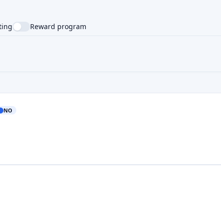
ting
Reward program
NTRY
SUPPORTED LANGUAGE
NO