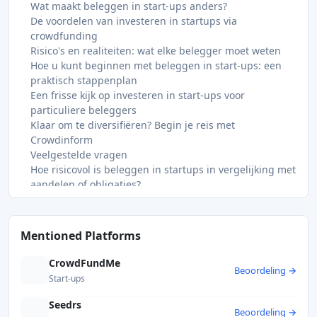
Wat maakt beleggen in start-ups anders?
De voordelen van investeren in startups via
crowdfunding
Risico's en realiteiten: wat elke belegger moet weten
Hoe u kunt beginnen met beleggen in start-ups: een
praktisch stappenplan
Een frisse kijk op investeren in start-ups voor
particuliere beleggers
Klaar om te diversifiëren? Begin je reis met
Crowdinform
Veelgestelde vragen
Hoe risicovol is beleggen in startups in vergelijking met
aandelen of obligaties?
Kan ik mijn startup-aandelen gemakkelijk verkopen als
ik van gedachten verander?
Betekent regelgeving dat mijn investering veilig is?
Mentioned Platforms
Hoeveel moet ik in start-ups investeren voor een
evenwichtige portefeuille?
CrowdFundMe
Beoordeling →
Aanbevolen
Start-ups
Seedrs
Beoordeling →