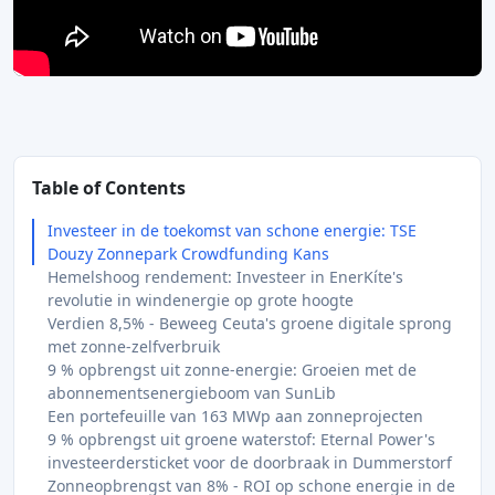
Table of Contents
Investeer in de toekomst van schone energie: TSE
Douzy Zonnepark Crowdfunding Kans
Hemelshoog rendement: Investeer in EnerKíte's
revolutie in windenergie op grote hoogte
Verdien 8,5% - Beweeg Ceuta's groene digitale sprong
met zonne-zelfverbruik
9 % opbrengst uit zonne-energie: Groeien met de
abonnementsenergieboom van SunLib
Een portefeuille van 163 MWp aan zonneprojecten
9 % opbrengst uit groene waterstof: Eternal Power's
investeerdersticket voor de doorbraak in Dummerstorf
Zonneopbrengst van 8% - ROI op schone energie in de