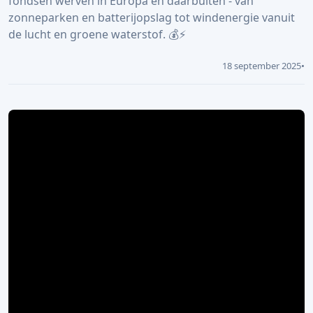
fondsen werven in Europa en daarbuiten - van
zonneparken en batterijopslag tot windenergie vanuit
de lucht en groene waterstof. 💰⚡
18 september 2025
•