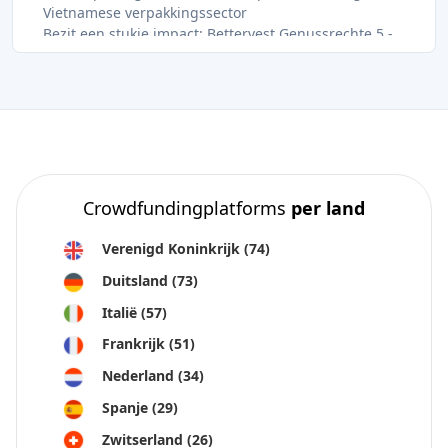
Vietnamese verpakkingssector
Bezit een stukje impact: Bettervest Genussrechte 5 -
Doe mee met de Groene Groei Beweging
8 % vast rendement - Laad het netwerk van Duitsland
op met energieopslag van Dispatch
9 % voor 24 maanden - Laad de energietoekomst van
Italië binnen met BESS #11
Crowdfundingplatforms
per land
Verenigd Koninkrijk
(74)
Duitsland
(73)
Italië
(57)
Frankrijk
(51)
Nederland
(34)
Spanje
(29)
Zwitserland
(26)