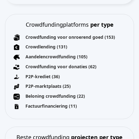
Crowdfundingplatforms
per type
Crowdfunding voor onroerend goed
(153)
Crowdlending
(131)
Aandelencrowdfunding
(105)
Crowdfunding voor donaties
(62)
P2P-krediet
(36)
P2P-marktplaats
(25)
Beloning crowdfunding
(22)
Factuurfinanciering
(11)
Beste crowdfunding
projecten per type