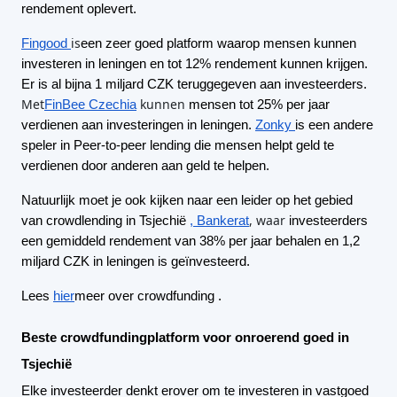
rendement oplevert.
is
Fingood
een zeer goed platform waarop mensen kunnen
investeren in leningen en tot 12% rendement kunnen krijgen.
Er is al bijna 1 miljard CZK teruggegeven aan investeerders.
Met
kunnen
FinBee Czechia
mensen tot 25% per jaar
verdienen aan investeringen in leningen.
Zonky
is een andere
speler in Peer-to-peer lending die mensen helpt geld te
verdienen door anderen aan geld te helpen.
Natuurlijk moet je ook kijken naar een leider op het gebied
, waar
van crowdlending in Tsjechië
, Bankerat
investeerders
een gemiddeld rendement van 38% per jaar behalen en 1,2
miljard CZK in leningen is geïnvesteerd.
Lees
hier
meer over crowdfunding
.
Beste crowdfundingplatform voor onroerend goed in
Tsjechië
Elke investeerder denkt erover om te investeren in vastgoed