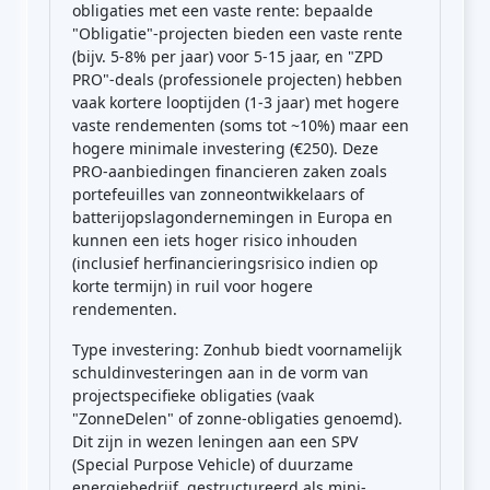
obligaties met een vaste rente: bepaalde
"Obligatie"-projecten bieden een vaste rente
(bijv. 5-8% per jaar) voor 5-15 jaar, en "ZPD
PRO"-deals (professionele projecten) hebben
vaak kortere looptijden (1-3 jaar) met hogere
vaste rendementen (soms tot ~10%) maar een
hogere minimale investering (€250). Deze
PRO-aanbiedingen financieren zaken zoals
portefeuilles van zonneontwikkelaars of
batterijopslagondernemingen in Europa en
kunnen een iets hoger risico inhouden
(inclusief herfinancieringsrisico indien op
korte termijn) in ruil voor hogere
rendementen.
Type investering: Zonhub biedt voornamelijk
schuldinvesteringen aan in de vorm van
projectspecifieke obligaties (vaak
"ZonneDelen" of zonne-obligaties genoemd).
Dit zijn in wezen leningen aan een SPV
(Special Purpose Vehicle) of duurzame
energiebedrijf, gestructureerd als mini-