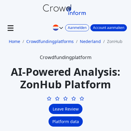
Aanmelden
Account aanmaken
Home
Crowdfundingplatforms
Nederland
ZonHub
Crowdfundingplatform
AI-Powered Analysis:
ZonHub Platform
Leave Review
Platform data