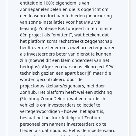
entiteit die 100% eigendom is van
ZonnepanelenDelen en die is opgericht om
een leaseproduct aan te bieden (financiering
van zonne-installaties voor het MKB via
leasing). Zonlease B.V. fungeert in ten minste
één project als "emittent", wat betekent dat
het platform soms rechtstreeks zeggenschap
heeft over de lener om zowel projecteigenaren
als investeerders beter van dienst te kunnen
zijn (hoewel dit een klein onderdeel van het
bedrijf is). Afgezien daarvan is elk project SPV
technisch gezien een apart bedrijf, maar die
worden gecontroleerd door de
projectontwikkelaars/eigenaars, niet door
Zonhub. Het platform heeft wel een stichting
(Stichting ZonneDelers), wat een juridisch
vehikel is om investeerders collectief te
vertegenwoordigen - hoewel het apart is,
bestaat het bestuur feitelijk uit Zonhub-
personeel om namens investeerders op te
treden als dat nodig is. Het is de moeite waard