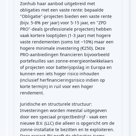
Zonhub haar aanbod uitgebreid met
obligaties met een vaste rente: bepaalde
"Obligatie"-projecten bieden een vaste rente
(bijv. 5-8% per jaar) voor 5-15 jaar, en "ZPD
PRO"-deals (professionele projecten) hebben
vaak kortere looptijden (1-3 jaar) met hogere
vaste rendementen (soms tot ~10%) maar een
hogere minimale investering (€250). Deze
PRO-aanbiedingen financieren bijvoorbeeld
portefeuilles van zonne-energieontwikkelaars
of projecten voor batterijopslag in Europa en
kunnen een iets hoger risico inhouden
(inclusief herfinancieringsrisico indien op
korte termijn) in ruil voor een hoger
rendement.
Juridische en structurele structuur:
Investeringen worden meestal uitgegeven
door een speciaal projectbedrijf - vaak een
nieuwe B.V. (LLC) die alleen is opgericht om de
zonne-installatie te bezitten en te exploiteren.
Deze project-BV geeft de obligaties (soms