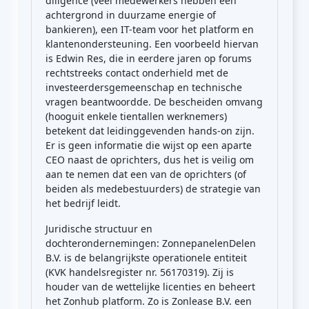
diligence (veel medewerkers hebben een
achtergrond in duurzame energie of
bankieren), een IT-team voor het platform en
klantenondersteuning. Een voorbeeld hiervan
is Edwin Res, die in eerdere jaren op forums
rechtstreeks contact onderhield met de
investeerdersgemeenschap en technische
vragen beantwoordde. De bescheiden omvang
(hooguit enkele tientallen werknemers)
betekent dat leidinggevenden hands-on zijn.
Er is geen informatie die wijst op een aparte
CEO naast de oprichters, dus het is veilig om
aan te nemen dat een van de oprichters (of
beiden als medebestuurders) de strategie van
het bedrijf leidt.
Juridische structuur en
dochterondernemingen: ZonnepanelenDelen
B.V. is de belangrijkste operationele entiteit
(KVK handelsregister nr. 56170319). Zij is
houder van de wettelijke licenties en beheert
het Zonhub platform. Zo is Zonlease B.V. een