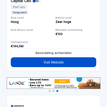
Capital Cell
ES
Start-ups
Gereguleerd
Risk Level
Return Level
Hoog
Zeer hoge
Risk Return Level
Minimale investering
€100
Gefinancierd
€144,0M
Beoordeling achterlaten
Visit Website