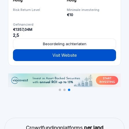
Hoog
Hoog
Risk Return Level
Minimale investering
€10
Gefinancierd
€1357,04M
2,5
Beoordeling achterlaten
Visit Website
Crowdfundingplatforms
per land