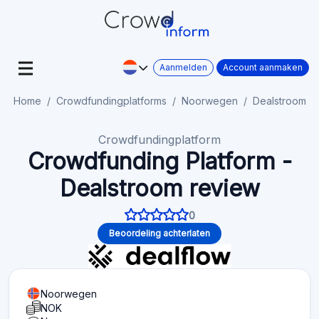
Aanmelden
Account aanmaken
Home
Crowdfundingplatforms
Noorwegen
Dealstroom
Crowdfundingplatform
Crowdfunding Platform -
Dealstroom review
0
Beoordeling achterlaten
Noorwegen
NOK