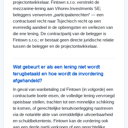
projectontwikkelaar. Fintown s.r.o. verstrekt de
mezzanine-lening aan Vihorev.Investments SE;
beleggers verwerven „participatierechten“ — een
contractueel recht naar Tsjechisch recht op een
evenredig aandeel in de opbrengsten en verliezen van
die ene lening. De contractpartij van de belegger is
Fintown s.r.o.; er bestaat geen directe juridische relatie
tussen de belegger en de projectontwikkelaar.
Wat gebeurt er als een lening niet wordt
terugbetaald en hoe wordt de invordering
afgehandeld?
In geval van wanbetaling zal Fintown (in volgorde) een
contractuele boete eisen, de volledige lening vervroegd
opeisbaar stellen, trachten tot een minnelijke schikking
te komen, of gerechtelijke tenuitvoerlegging nastreven
via de notariële akte van onmiddellijke uitvoerbaarheid
en schuldbekentenis. Fintown kan de vordering ook
aan een derde partij verkopen of een gerechtelijke