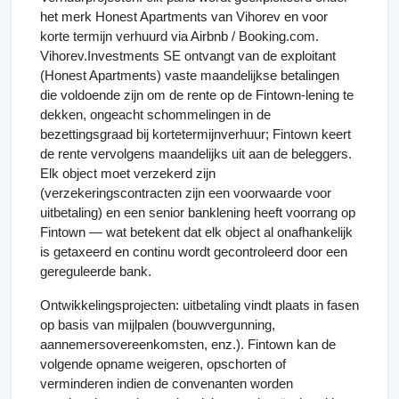
het merk Honest Apartments van Vihorev en voor
korte termijn verhuurd via Airbnb / Booking.com.
Vihorev.Investments SE ontvangt van de exploitant
(Honest Apartments) vaste maandelijkse betalingen
die voldoende zijn om de rente op de Fintown-lening te
dekken, ongeacht schommelingen in de
bezettingsgraad bij kortetermijnverhuur; Fintown keert
de rente vervolgens maandelijks uit aan de beleggers.
Elk object moet verzekerd zijn
(verzekeringscontracten zijn een voorwaarde voor
uitbetaling) en een senior banklening heeft voorrang op
Fintown — wat betekent dat elk object al onafhankelijk
is getaxeerd en continu wordt gecontroleerd door een
gereguleerde bank.
Ontwikkelingsprojecten: uitbetaling vindt plaats in fasen
op basis van mijlpalen (bouwvergunning,
aannemersovereenkomsten, enz.). Fintown kan de
volgende opname weigeren, opschorten of
verminderen indien de convenanten worden