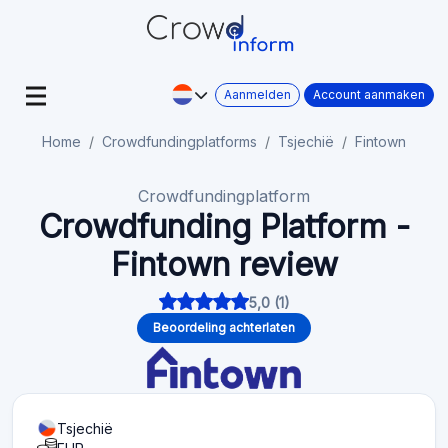
Aanmelden
Account aanmaken
Home
Crowdfundingplatforms
Tsjechië
Fintown
Crowdfundingplatform
Crowdfunding Platform -
Fintown review
5,0 (1)
Beoordeling achterlaten
Tsjechië