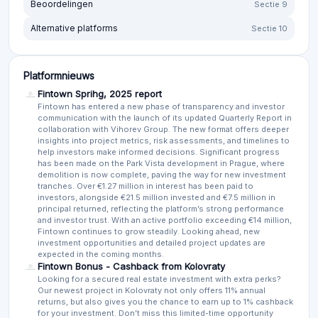
Beoordelingen
Sectie 9
Alternative platforms
Sectie 10
Platformnieuws
Fintown Sprihg, 2025 report
Fintown has entered a new phase of transparency and investor
communication with the launch of its updated Quarterly Report in
collaboration with Vihorev Group. The new format offers deeper
insights into project metrics, risk assessments, and timelines to
help investors make informed decisions. Significant progress
has been made on the Park Vista development in Prague, where
demolition is now complete, paving the way for new investment
tranches. Over €1.27 million in interest has been paid to
investors, alongside €21.5 million invested and €7.5 million in
principal returned, reflecting the platform’s strong performance
and investor trust. With an active portfolio exceeding €14 million,
Fintown continues to grow steadily. Looking ahead, new
investment opportunities and detailed project updates are
expected in the coming months.
Fintown Bonus - Cashback from Kolovraty
Looking for a secured real estate investment with extra perks?
Our newest project in Kolovraty not only offers 11% annual
returns, but also gives you the chance to earn up to 1% cashback
for your investment. Don’t miss this limited-time opportunity