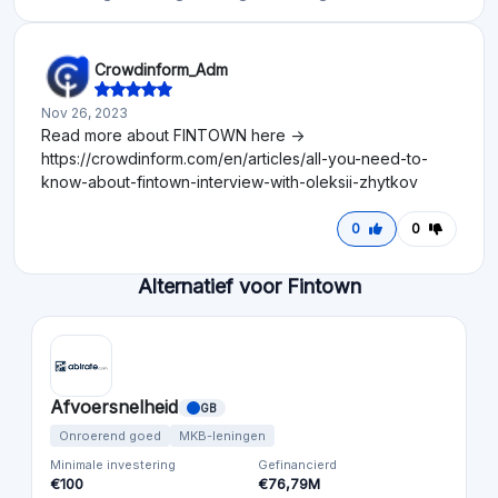
Crowdinform_Adm
Nov 26, 2023
Read more about FINTOWN here ->
https://crowdinform.com/en/articles/all-you-need-to-
know-about-fintown-interview-with-oleksii-zhytkov
0
0
Alternatief voor Fintown
Afvoersnelheid
GB
Onroerend goed
MKB-leningen
Minimale investering
Gefinancierd
€100
€76,79M