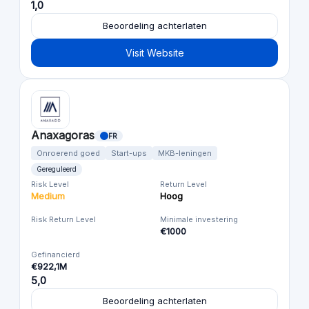
1,0
Beoordeling achterlaten
Visit Website
Anaxagoras
FR
Onroerend goed
Start-ups
MKB-leningen
Gereguleerd
Risk Level
Return Level
Medium
Hoog
Risk Return Level
Minimale investering
€1000
Gefinancierd
€922,1M
5,0
Beoordeling achterlaten