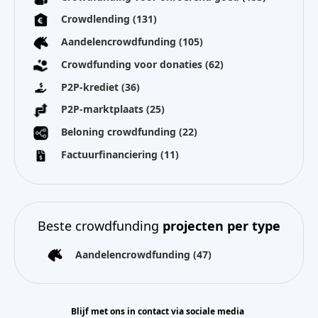
Crowdlending
(131)
Aandelencrowdfunding
(105)
Crowdfunding voor donaties
(62)
P2P-krediet
(36)
P2P-marktplaats
(25)
Beloning crowdfunding
(22)
Factuurfinanciering
(11)
Beste crowdfunding
projecten per type
Aandelencrowdfunding
(47)
Blijf met ons in contact via sociale media