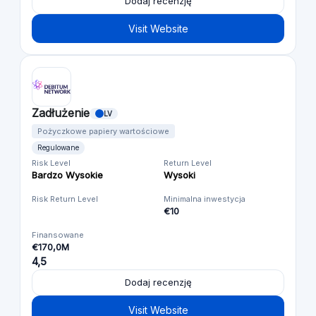
Dodaj recenzję
Visit Website
Zadłużenie
LV
Pożyczkowe papiery wartościowe
Regulowane
Risk Level
Return Level
Bardzo Wysokie
Wysoki
Risk Return Level
Minimalna inwestycja
€10
Finansowane
€170,0M
4,5
Dodaj recenzję
Visit Website