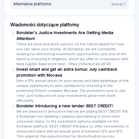
Alternative platforms
Sekcja 7
Wiadomości dotyczące platformy
Bondster's Justice Investments Are Getting Media
Attention!
There are more and more options on the Czech market for how
you can value your money. At Bondster, we are constantly
looking for interesting investment opportunities, and one of the
latest is investing in litigation, which we offer in cooperation with
Nera Capital. Read more here - https://shorturl.at/JdF6R
Invest smart and get an extra bonus: July cashback
promotion with Mocasa
Earn a 13% annual return on your money and take advantage of the
unique opportunity to earn cashback for investing in the
promising fintech company Mocasa. The promotion runs in July
only! Join today and let your investments grow even more
efficiently.
Bondster introducing a new lender: BEST CREDIT!
We are pleased to announce that we are adding BEST CREDIT IFN,
a Romanian non-banking company specialising in short-term
consumer loans, to the investment options available on the
Bondster platform. BEST CREDIT IFN plans to offer investments in
unsecured loans with an annual yield of between 12% and 16%.
This expands the opportunities for diversification across