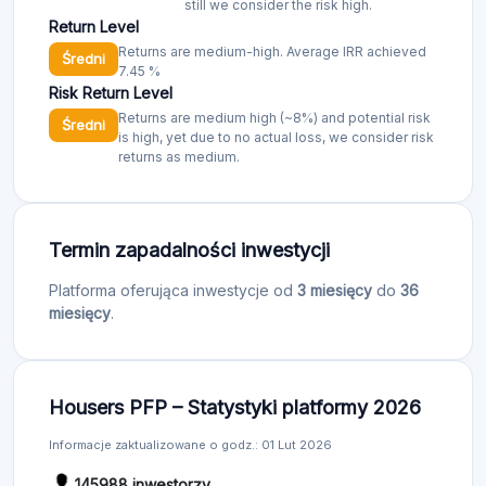
still we consider the risk high.
Return Level
Returns are medium-high. Average IRR achieved
Średni
7.45 %
Risk Return Level
Returns are medium high (~8%) and potential risk
Średni
is high, yet due to no actual loss, we consider risk
returns as medium.
Termin zapadalności inwestycji
Platforma oferująca inwestycje od
3 miesięcy
do
36
miesięcy
.
Housers PFP – Statystyki platformy 2026
Informacje zaktualizowane o godz.: 01 Lut 2026
145988 inwestorzy