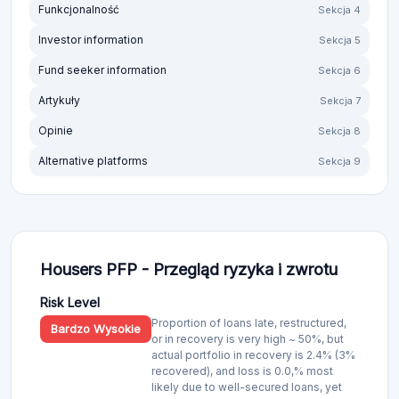
Funkcjonalność
Sekcja 4
Investor information
Sekcja 5
Fund seeker information
Sekcja 6
Artykuły
Sekcja 7
Opinie
Sekcja 8
Alternative platforms
Sekcja 9
Housers PFP - Przegląd ryzyka i zwrotu
Risk Level
Proportion of loans late, restructured,
Bardzo Wysokie
or in recovery is very high ~ 50%, but
actual portfolio in recovery is 2.4% (3%
recovered), and loss is 0.0,% most
likely due to well-secured loans, yet