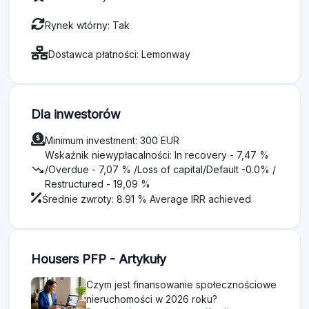
Rynek wtórny: Tak
Dostawca płatności: Lemonway
Dla inwestorów
Minimum investment: 300 EUR
Wskaźnik niewypłacalności: In recovery - 7,47 %
trending_down
/Overdue - 7,07 % /Loss of capital/Default -0.0% /
Restructured - 19,09 %
Średnie zwroty: 8.91 % Average IRR achieved
Housers PFP - Artykuły
Czym jest finansowanie społecznościowe
nieruchomości w 2026 roku?