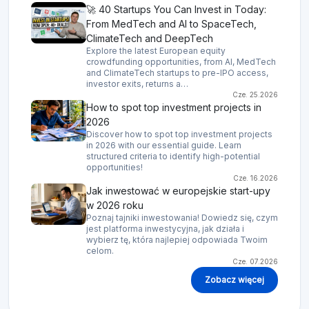
🚀 40 Startups You Can Invest in Today:
From MedTech and AI to SpaceTech,
ClimateTech and DeepTech
Explore the latest European equity
crowdfunding opportunities, from AI, MedTech
and ClimateTech startups to pre-IPO access,
investor exits, returns a…
Cze. 25.2026
How to spot top investment projects in
2026
Discover how to spot top investment projects
in 2026 with our essential guide. Learn
structured criteria to identify high-potential
opportunities!
Cze. 16.2026
Jak inwestować w europejskie start-upy
w 2026 roku
Poznaj tajniki inwestowania! Dowiedz się, czym
jest platforma inwestycyjna, jak działa i
wybierz tę, która najlepiej odpowiada Twoim
celom.
Cze. 07.2026
Zobacz więcej