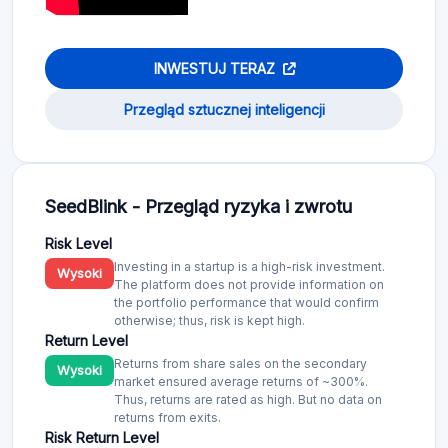
INWESTUJ TERAZ
Przegląd sztucznej inteligencji
SeedBlink - Przegląd ryzyka i zwrotu
Risk Level
Investing in a startup is a high-risk investment.
Wysoki
The platform does not provide information on
the portfolio performance that would confirm
otherwise; thus, risk is kept high.
Return Level
Returns from share sales on the secondary
Wysoki
market ensured average returns of ~300%.
Thus, returns are rated as high. But no data on
returns from exits.
Risk Return Level