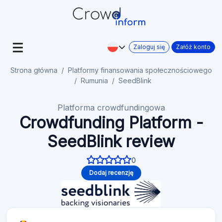
Zaloguj się
Załóż konto
Strona główna
Platformy finansowania społecznościowego
Rumunia
SeedBlink
Platforma crowdfundingowa
Crowdfunding Platform -
SeedBlink review
0
Dodaj recenzję