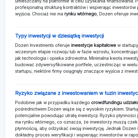
umieszczany na platformie w celu uzyskania finansowania. Pl
profesjonalną strukturę kontraktów i wspierając inwestorów p
wyjścia. Chociaż nie ma
rynku wtórnego
, Dozen oferuje inw
Typy inwestycji w dziesiątkę inwestycji
Dozen Investments oferuje
inwestycje kapitałowe
w startupy
wczesnym etapie rozwoju lub w fazie wzrostu, koncentrując 
jak technologia i opieka zdrowotna. Minimalna kwota inwest
budować zdywersyfikowane portfele, uczestnicząc w wielu
startupu, niektóre firmy osiągnęły znaczące wyjścia z inwest
Ryzyko związane z inwestowaniem w tuzin inwestycj
Podobnie jak w przypadku każdego
crowdfundingu udział
pośrednictwem Dozen wiąże się z wysokim ryzykiem. Startu
potencjalnie powodując utratę inwestycji. Ryzyko płynności
ma rynku wtórnego, co oznacza, że inwestorzy muszą czeka
płynnością, aby odzyskać swoją inwestycję. Jednak Dozen ł
dokładny proces weryfikacji i wspierając inwestorów w rapo