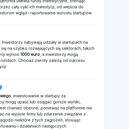
atforma ułatwia rundy inwestycyjne, oferując
rzez cały cykl ich inwestycji, od wejścia do
estorom wgląd i raportowanie wzrostu startupów
. Inwestorzy nabywają udziały w startupach na
się na szybko rozwijających się sektorach, takich
ycji wynosi
1000 euro
, a inwestorzy mogą
 rundach. Chociaż zwroty zależą od sukcesu
ycji
i
owego
, inwestowanie w startupy za
py mogą upaść lub osiągać gorsze wyniki,
 jest również obecne, ponieważ na platformie nie
ć na wyjście firmy lub zdarzenie związane z
agodzi niektóre z tych zagrożeń, stosując
rtowaniu i działaniach następczych