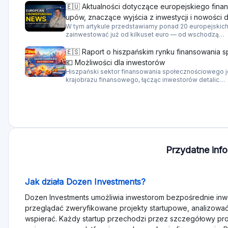
🇪🇺 Aktualności dotyczące europejskiego fina
upów, znaczące wyjścia z inwestycji i nowości 
W tym artykule przedstawiamy ponad 20 europejskich s
zainwestować już od kilkuset euro — od wschodzą…
🇪🇸 Raport o hiszpańskim rynku finansowania s
💶 Możliwości dla inwestorów
Hiszpański sektor finansowania społecznościowego je
krajobrazu finansowego, łącząc inwestorów detalic…
Przydatne inf
Jak działa Dozen Investments?
Dozen Investments umożliwia inwestorom bezpośrednie in
przeglądać zweryfikowane projekty startupowe, analizować 
wspierać. Każdy startup przechodzi przez szczegółowy proc