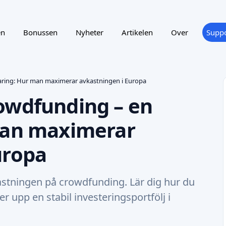
en
Bonussen
Nyheter
Artikelen
Over
Suppo
aring: Hur man maximerar avkastningen i Europa
owdfunding – en
man maximerar
uropa
tningen på crowdfunding. Lär dig hur du
 upp en stabil investeringsportfölj i