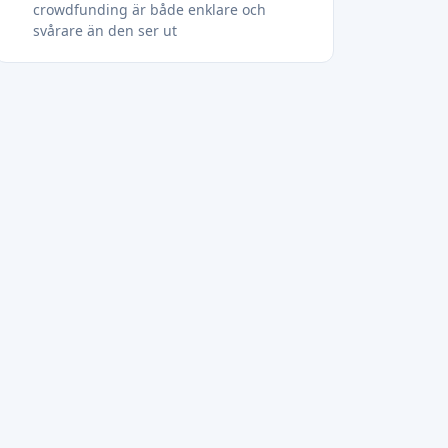
crowdfunding är både enklare och
svårare än den ser ut
Kom igång: Öka din avkastning med
Crowdinform
Vanliga frågor
Hur beräknas egentligen avkastningen
på crowdfunding?
Vad är en bra avkastning för
fastighetscrowdfunding i Europa?
Hur påverkar betalningsförsummelser
avkastningen på crowdlending?
Hur länge kan jag förvänta mig att mina
pengar är bundna?
Är det möjligt att förlora pengar på
crowdfunding-investeringar?
Rekommenderat