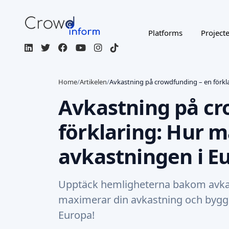
Platforms
Project
Home
/
Artikelen
/
Avkastning på crowdfunding – en förkl
Avkastning på cr
förklaring: Hur 
avkastningen i E
Upptäck hemligheterna bakom avkas
maximerar din avkastning och bygger
Europa!