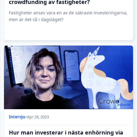
crowdfunding av fastigheter?
Fastigheter anses vara en av de säkraste investeringarna,
men är det så i dagsläget?
Intervju
•
Apr 28, 2023
Hur man investerar i nästa enhörning via