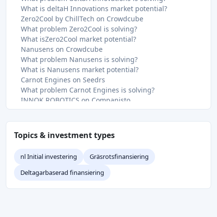
What is deltaH Innovations market potential?
Zero2Cool by ChillTech on Crowdcube
What problem Zero2Cool is solving?
What isZero2Cool market potential?
Nanusens on Crowdcube
What problem Nanusens is solving?
What is Nanusens market potential?
Carnot Engines on Seedrs
What problem Carnot Engines is solving?
INNOK ROBOTICS on Companisto
What problem INNOK ROBOTICS is solving?
What is INNOK ROBOTICS market potential?
NAVIA on CrowdFundMe
Topics & investment types
Questo on Seedblink
What problem Questo is solving?
nl Initial investering
Gräsrotsfinansiering
What is Questo market potential?
roov on Spreds
Deltagarbaserad finansiering
What problem roov is solving?
What problem mo-jet is solving?
What is mo-jet market potential?
NeedSteel on WeAreStarting