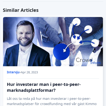
What problem NeedSteel is solving?
Bazzum on Accumeo
Similar Articles
What problem Bazzum is solving?
Turf Gamechanger Oy on CrowdedHero
Padures muiža on CrowdedHero
Intervju
•
Apr 28, 2023
Hur investerar man i peer-to-peer-
marknadsplattformar?
Låt oss ta reda på hur man investerar i peer-to-peer-
marknadsplatser för crowdfunding med vår gäst Kimmo