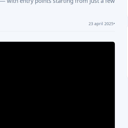
— with entry points starting from just a few
23 april 2025
•