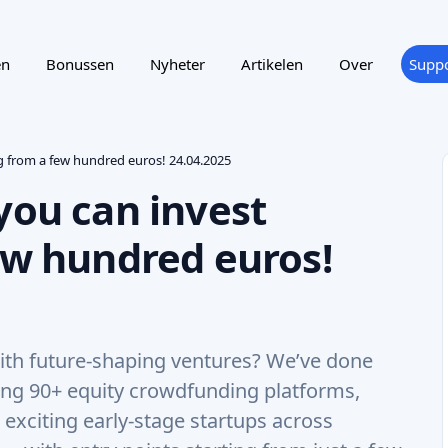
en
Bonussen
Nyheter
Artikelen
Over
Suppo
ng from a few hundred euros! 24.04.2025
you can invest
ew hundred euros!
 with future-shaping ventures? We’ve done
ing 90+ equity crowdfunding platforms,
xciting early-stage startups across