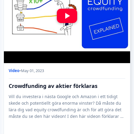
Video
•
May 01, 2023
Crowdfunding av aktier förklaras
Vill du investera i nästa Google och Amazon i ett tidigt
skede och potentiellt göra enorma vinster? Då måste du
lära dig vad equity crowdfunding är och för att göra det
måste du se den här videon! I den här videon förklarar vi
hur equity crowdfundi