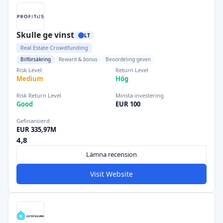
Skulle ge vinst
LT
Real Estate Crowdfunding
Bilförsäkring
Reward & bonus
Beoordeling geven
Risk Level
Return Level
Medium
Hög
Risk Return Level
Minsta investering
Good
EUR 100
Gefinancierd
EUR 335,97M
4,8
Lämna recension
Visit Website