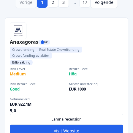
Vorige
1
2
3
...
17
Volgende
Anaxagoras
FR
Crowdlending
Real Estate Crowdfunding
Crowdfunding av aktier
Bilförsäkring
Risk Level
Return Level
Medium
Hög
Risk Return Level
Minsta investering
Good
EUR 1000
Gefinancierd
EUR 922,1M
5,0
Lämna recension
Visit Website