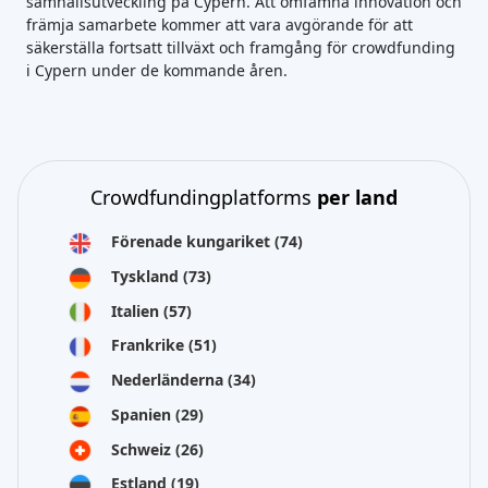
samhällsutveckling på Cypern. Att omfamna innovation och
främja samarbete kommer att vara avgörande för att
säkerställa fortsatt tillväxt och framgång för crowdfunding
i Cypern under de kommande åren.
Crowdfundingplatforms
per land
Förenade kungariket
(74)
Tyskland
(73)
Italien
(57)
Frankrike
(51)
Nederländerna
(34)
Spanien
(29)
Schweiz
(26)
Estland
(19)