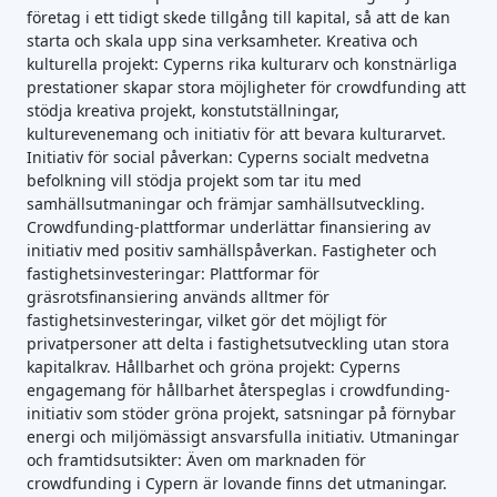
företag i ett tidigt skede tillgång till kapital, så att de kan
starta och skala upp sina verksamheter. Kreativa och
kulturella projekt: Cyperns rika kulturarv och konstnärliga
prestationer skapar stora möjligheter för crowdfunding att
stödja kreativa projekt, konstutställningar,
kulturevenemang och initiativ för att bevara kulturarvet.
Initiativ för social påverkan: Cyperns socialt medvetna
befolkning vill stödja projekt som tar itu med
samhällsutmaningar och främjar samhällsutveckling.
Crowdfunding-plattformar underlättar finansiering av
initiativ med positiv samhällspåverkan. Fastigheter och
fastighetsinvesteringar: Plattformar för
gräsrotsfinansiering används alltmer för
fastighetsinvesteringar, vilket gör det möjligt för
privatpersoner att delta i fastighetsutveckling utan stora
kapitalkrav. Hållbarhet och gröna projekt: Cyperns
engagemang för hållbarhet återspeglas i crowdfunding-
initiativ som stöder gröna projekt, satsningar på förnybar
energi och miljömässigt ansvarsfulla initiativ. Utmaningar
och framtidsutsikter: Även om marknaden för
crowdfunding i Cypern är lovande finns det utmaningar.