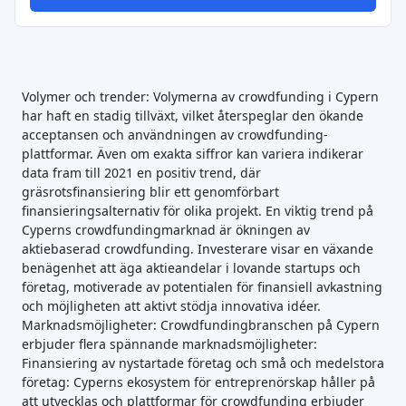
Volymer och trender: Volymerna av crowdfunding i Cypern
har haft en stadig tillväxt, vilket återspeglar den ökande
acceptansen och användningen av crowdfunding-
plattformar. Även om exakta siffror kan variera indikerar
data fram till 2021 en positiv trend, där
gräsrotsfinansiering blir ett genomförbart
finansieringsalternativ för olika projekt. En viktig trend på
Cyperns crowdfundingmarknad är ökningen av
aktiebaserad crowdfunding. Investerare visar en växande
benägenhet att äga aktieandelar i lovande startups och
företag, motiverade av potentialen för finansiell avkastning
och möjligheten att aktivt stödja innovativa idéer.
Marknadsmöjligheter: Crowdfundingbranschen på Cypern
erbjuder flera spännande marknadsmöjligheter:
Finansiering av nystartade företag och små och medelstora
företag: Cyperns ekosystem för entreprenörskap håller på
att utvecklas och plattformar för crowdfunding erbjuder