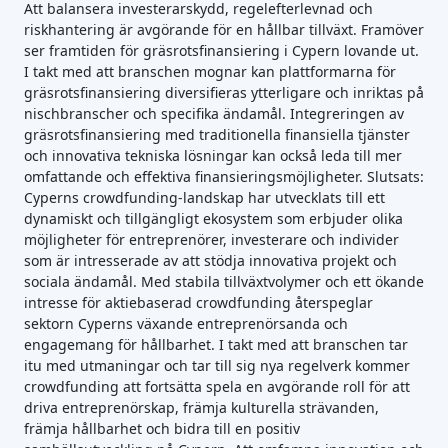
Att balansera investerarskydd, regelefterlevnad och
riskhantering är avgörande för en hållbar tillväxt. Framöver
ser framtiden för gräsrotsfinansiering i Cypern lovande ut.
I takt med att branschen mognar kan plattformarna för
gräsrotsfinansiering diversifieras ytterligare och inriktas på
nischbranscher och specifika ändamål. Integreringen av
gräsrotsfinansiering med traditionella finansiella tjänster
och innovativa tekniska lösningar kan också leda till mer
omfattande och effektiva finansieringsmöjligheter. Slutsats:
Cyperns crowdfunding-landskap har utvecklats till ett
dynamiskt och tillgängligt ekosystem som erbjuder olika
möjligheter för entreprenörer, investerare och individer
som är intresserade av att stödja innovativa projekt och
sociala ändamål. Med stabila tillväxtvolymer och ett ökande
intresse för aktiebaserad crowdfunding återspeglar
sektorn Cyperns växande entreprenörsanda och
engagemang för hållbarhet. I takt med att branschen tar
itu med utmaningar och tar till sig nya regelverk kommer
crowdfunding att fortsätta spela en avgörande roll för att
driva entreprenörskap, främja kulturella strävanden,
främja hållbarhet och bidra till en positiv