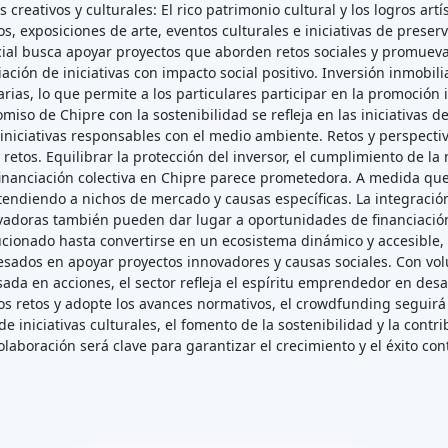
 creativos y culturales: El rico patrimonio cultural y los logros ar
, exposiciones de arte, eventos culturales e iniciativas de preserv
ocial busca apoyar proyectos que aborden retos sociales y promuev
ación de iniciativas con impacto social positivo. Inversión inmobi
rias, lo que permite a los particulares participar en la promoción 
omiso de Chipre con la sostenibilidad se refleja en las iniciativa
iniciativas responsables con el medio ambiente. Retos y perspect
tos. Equilibrar la protección del inversor, el cumplimiento de la n
 financiación colectiva en Chipre parece prometedora. A medida qu
endiendo a nichos de mercado y causas específicas. La integración
novadoras también pueden dar lugar a oportunidades de financiación
ionado hasta convertirse en un ecosistema dinámico y accesible, 
esados en apoyar proyectos innovadores y causas sociales. Con vo
asada en acciones, el sector refleja el espíritu emprendedor en de
 los retos y adopte los avances normativos, el crowdfunding segu
e iniciativas culturales, el fomento de la sostenibilidad y la contr
colaboración será clave para garantizar el crecimiento y el éxito c