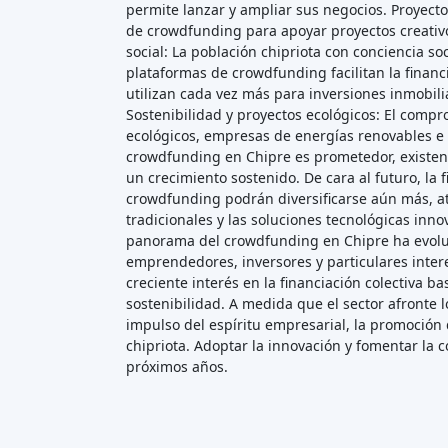
permite lanzar y ampliar sus negocios. Proyectos
de crowdfunding para apoyar proyectos creativos
social: La población chipriota con conciencia s
plataformas de crowdfunding facilitan la financi
utilizan cada vez más para inversiones inmobilia
Sostenibilidad y proyectos ecológicos: El compr
ecológicos, empresas de energías renovables e 
crowdfunding en Chipre es prometedor, existen re
un crecimiento sostenido. De cara al futuro, la
crowdfunding podrán diversificarse aún más, at
tradicionales y las soluciones tecnológicas in
panorama del crowdfunding en Chipre ha evoluc
emprendedores, inversores y particulares inter
creciente interés en la financiación colectiva b
sostenibilidad. A medida que el sector afronte
impulso del espíritu empresarial, la promoción d
chipriota. Adoptar la innovación y fomentar la 
próximos años.