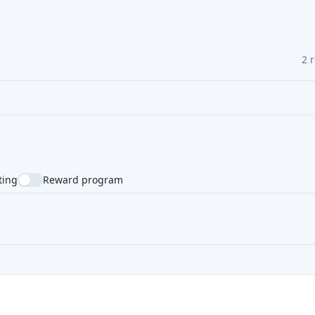
2 
ting
Reward program
NTRY
SUPPORTED LANGUAGE