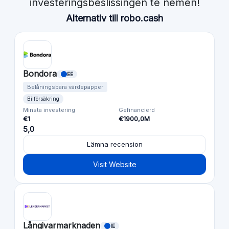
investeringsbeslissingen te nemen!
Alternativ till robo.cash
Bondora
EE
Belåningsbara värdepapper
Bilförsäkring
Minsta investering
Gefinancierd
€1
€1900,0M
5,0
Lämna recension
Visit Website
Långivarmarknaden
IE