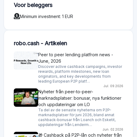
Voor beleggers
Minimum investment: 1 EUR
robo.cash - Artikelen
Peer to peer lending platfrom news -
June, 2026
Discover active cashback campaigns, investor
rewards, platform milestones, new loan
originators, and key developments from
leading European P2P platf…
Jul. 09.2026
Nyheter från peer-to-peer-
marknadsplatser: bonusar, nya funktioner
och uppdateringar om LO
Ta del av de senaste nyheterna om P2P-
marknadsplatser för juni 2026, bland annat
cashback-bonusar från Loanch och Esketit,
uppdateringar från Lenderm…
Jun. 02.2026
🎁 Cashback på P2P-lån och nyheter från