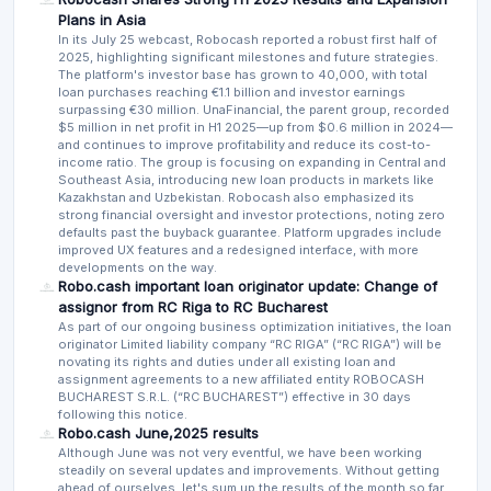
Plans in Asia
In its July 25 webcast, Robocash reported a robust first half of
2025, highlighting significant milestones and future strategies.
The platform's investor base has grown to 40,000, with total
loan purchases reaching €1.1 billion and investor earnings
surpassing €30 million. UnaFinancial, the parent group, recorded
$5 million in net profit in H1 2025—up from $0.6 million in 2024—
and continues to improve profitability and reduce its cost-to-
income ratio. The group is focusing on expanding in Central and
Southeast Asia, introducing new loan products in markets like
Kazakhstan and Uzbekistan. Robocash also emphasized its
strong financial oversight and investor protections, noting zero
defaults past the buyback guarantee. Platform upgrades include
improved UX features and a redesigned interface, with more
developments on the way.
Robo.cash important loan originator update: Change of
assignor from RC Riga to RC Bucharest
As part of our ongoing business optimization initiatives, the loan
originator Limited liability company “RC RIGA” (“RC RIGA”) will be
novating its rights and duties under all existing loan and
assignment agreements to a new affiliated entity ROBOCASH
BUCHAREST S.R.L. (“RC BUCHAREST”) effective in 30 days
following this notice.
Robo.cash June,2025 results
Although June was not very eventful, we have been working
steadily on several updates and improvements. Without getting
ahead of ourselves, let's sum up the results of the month so far.