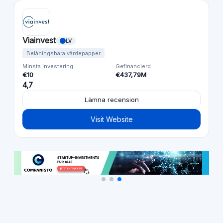
Viainvest
LV
Belåningsbara värdepapper
Minsta investering
Gefinancierd
€10
€437,79M
4,7
Lämna recension
Visit Website