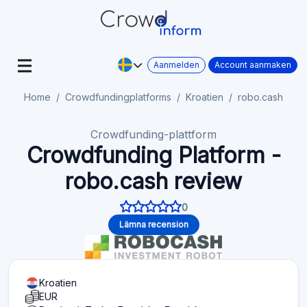
Aanmelden
Account aanmaken
Home
Crowdfundingplatforms
Kroatien
robo.cash
Crowdfunding-plattform
Crowdfunding Platform -
robo.cash review
0
Lämna recension
Kroatien
EUR