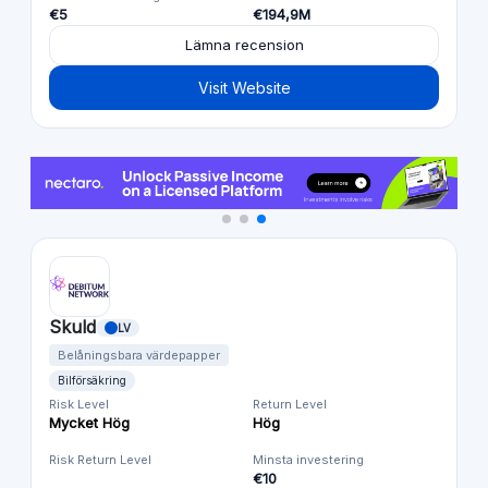
€5
€194,9M
Lämna recension
Visit Website
Skuld
LV
Belåningsbara värdepapper
Bilförsäkring
Risk Level
Return Level
Mycket Hög
Hög
Risk Return Level
Minsta investering
€10