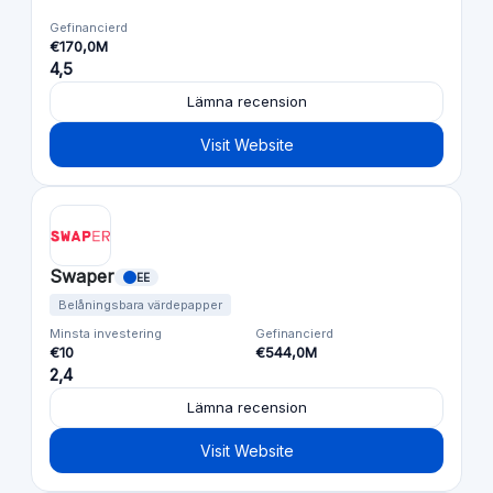
Gefinancierd
€170,0M
4,5
Lämna recension
Visit Website
Swaper
EE
Belåningsbara värdepapper
Minsta investering
Gefinancierd
€10
€544,0M
2,4
Lämna recension
Visit Website