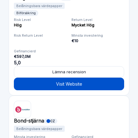
Belåningsbara värdepapper
Bilförsäkring
Risk Level
Return Level
Hög
Mycket Hög
Risk Return Level
Minsta investering
€10
Gefinancierd
€597,0M
5,0
Lämna recension
Visit Website
Bond-stjärna
CZ
Belåningsbara värdepapper
Minsta investering
Gefinancierd