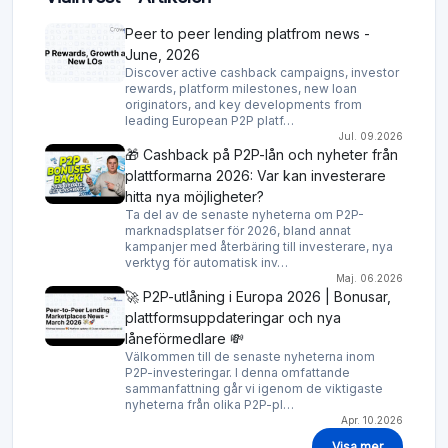
Peer to peer lending platfrom news -
June, 2026
Discover active cashback campaigns, investor
rewards, platform milestones, new loan
originators, and key developments from
leading European P2P platf…
Jul. 09.2026
🎁 Cashback på P2P-lån och nyheter från
plattformarna 2026: Var kan investerare
hitta nya möjligheter?
Ta del av de senaste nyheterna om P2P-
marknadsplatser för 2026, bland annat
kampanjer med återbäring till investerare, nya
verktyg för automatisk inv…
Maj. 06.2026
🚀 P2P-utlåning i Europa 2026 | Bonusar,
plattformsuppdateringar och nya
låneförmedlare 💸
Välkommen till de senaste nyheterna inom
P2P-investeringar. I denna omfattande
sammanfattning går vi igenom de viktigaste
nyheterna från olika P2P-pl…
Apr. 10.2026
Visa mer