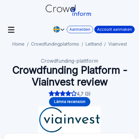
Aanmelden
Account aanmaken
Home
Crowdfundingplatforms
Lettland
Viainvest
Crowdfunding-plattform
Crowdfunding Platform -
Viainvest review
4,7 (3)
Lämna recension