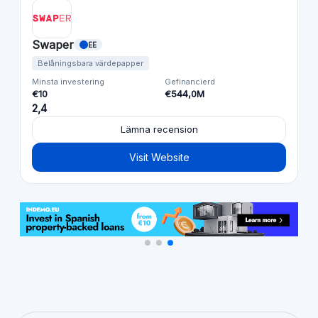
Swaper
EE
Belåningsbara värdepapper
Minsta investering
Gefinancierd
€10
€544,0M
2,4
Lämna recension
Visit Website