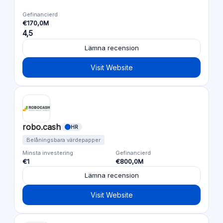
Gefinancierd
€170,0M
4,5
Lämna recension
Visit Website
robo.cash
HR
Belåningsbara värdepapper
Minsta investering
Gefinancierd
€1
€800,0M
Lämna recension
Visit Website