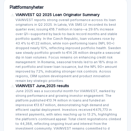
Plattformsnyheter
VIAINVEST Q2 2025 Loan Originator Summary
VIAINVEST reports strong overall performance across its loan
originators in Q2 2025. In Latvia, VIA SMS LV recorded its best
quarter ever, issuing €18.7 million in loans—a 29.6% increase
over Q1—supported by back-to-back record months and stable
portfolio quality. In the Czech Republic, loan volumes rose by
43.4% to €1.22 million, while non-performing loans (NPL 90+)
dropped nearly 10%, reflecting improved portfolio health. Sweden
saw steady portfolio growth to €14.28 million despite a seasonal
dip in loan volumes. Focus remains on enhancing credit risk
management. In Romania, seasonal trends led to an 18% drop in
net portfolio and lower loan issuance, but the NPL 90+ amount
improved by 7.2%, indicating stronger risk controls. Across
regions, CRM system development and product innovation
remain key strategic priorities.
VIAINVEST June,2025 results
June 2025 was a successful month for VIAINVEST, marked by
strong performance and growing investor engagement. The
platform published €13.74 million in loans and funded an
impressive €13.87 million, demonstrating high demand and
efficient capital deployment. Investors received €475,773 in
interest payments, with rates reaching up to 13.2%, highlighting
the platform’s continued appeal. Total client registrations climbed
to 44,388, reflecting ongoing trust and interest from the
investment community. VIAINVEST remains committed to d