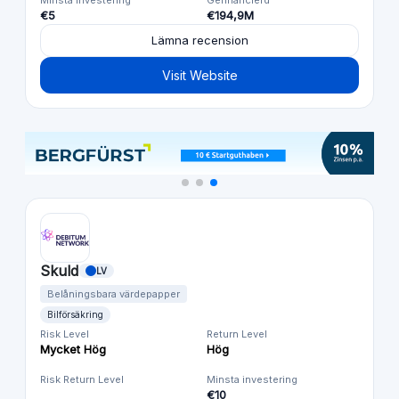
€5
€194,9M
Lämna recension
Visit Website
Skuld
LV
Belåningsbara värdepapper
Bilförsäkring
Risk Level
Return Level
Mycket Hög
Hög
Risk Return Level
Minsta investering
€10