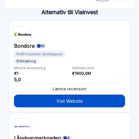
Alternativ till Viainvest
Bondora
EE
Belåningsbara värdepapper
Bilförsäkring
Minsta investering
Gefinancierd
€1
€1900,0M
5,0
Lämna recension
Visit Website
Långivarmarknaden
IE