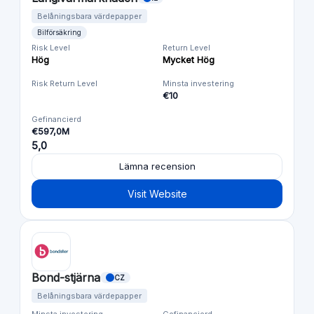
Belåningsbara värdepapper
Bilförsäkring
Risk Level
Return Level
Hög
Mycket Hög
Risk Return Level
Minsta investering
€10
Gefinancierd
€597,0M
5,0
Lämna recension
Visit Website
Bond-stjärna
CZ
Belåningsbara värdepapper
Minsta investering
Gefinancierd