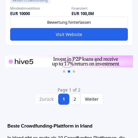
Aktien-Crowdfunding
Mindestinvestition
Finanziert
EUR 10000
EUR 100,0M
Bewertung hinterlassen
Visit Website
Page 1 of 2
Zurück
1
2
Weiter
Beste Crowdfunding-Plattform in Irland